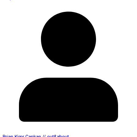
Brian Kjær Capkan // out&about