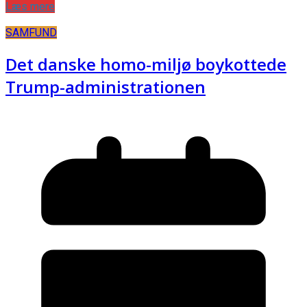
Læs mere
SAMFUND
Det danske homo-miljø boykottede
Trump-administrationen