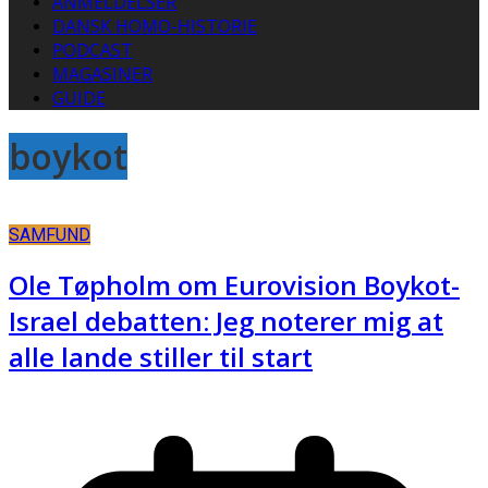
ANMELDELSER
DANSK HOMO-HISTORIE
PODCAST
MAGASINER
GUIDE
boykot
SAMFUND
Ole Tøpholm om Eurovision Boykot-
Israel debatten: Jeg noterer mig at
alle lande stiller til start