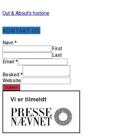
Out & About's historie
KONTAKT OS:
Navn
*
First
Last
Email
*
Besked
*
Website
Submit