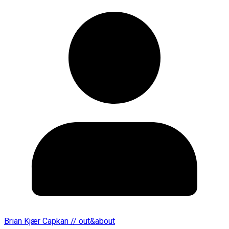
Brian Kjær Capkan // out&about