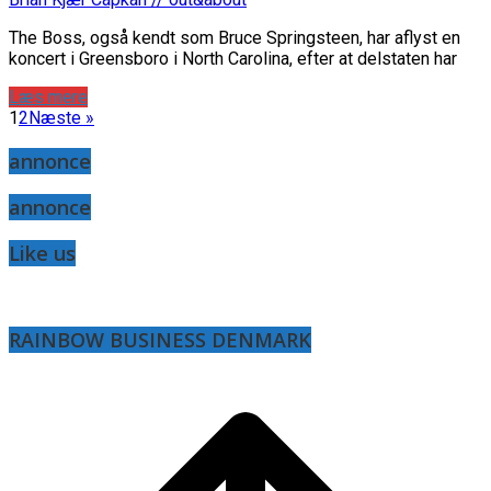
The Boss, også kendt som Bruce Springsteen, har aflyst en
koncert i Greensboro i North Carolina, efter at delstaten har
Læs mere
1
2
Næste »
annonce
annonce
Like us
RAINBOW BUSINESS DENMARK