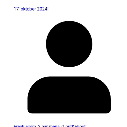
17. oktober 2024
Frank Holm // han/hans // out&about