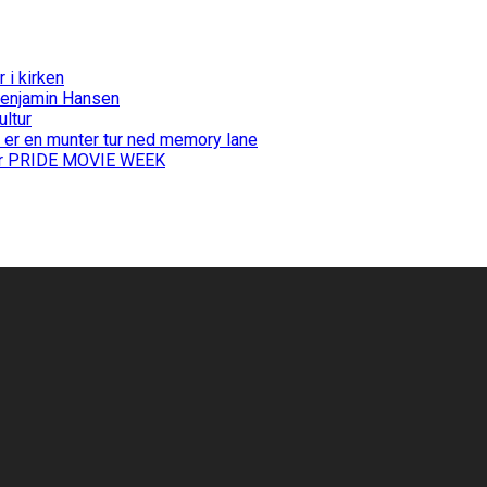
i kirken
Benjamin Hansen
ultur
 er en munter tur ned memory lane
 for PRIDE MOVIE WEEK