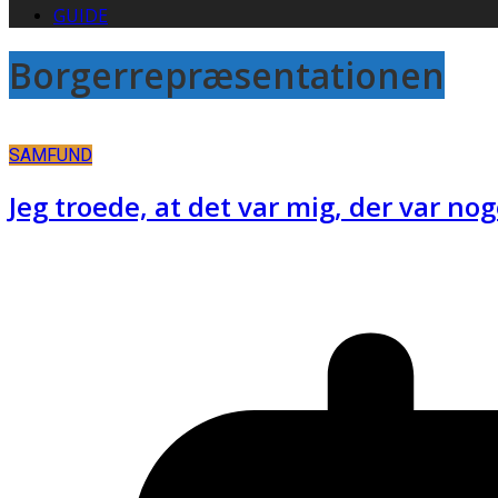
GUIDE
Borgerrepræsentationen
SAMFUND
Jeg troede, at det var mig, der var no