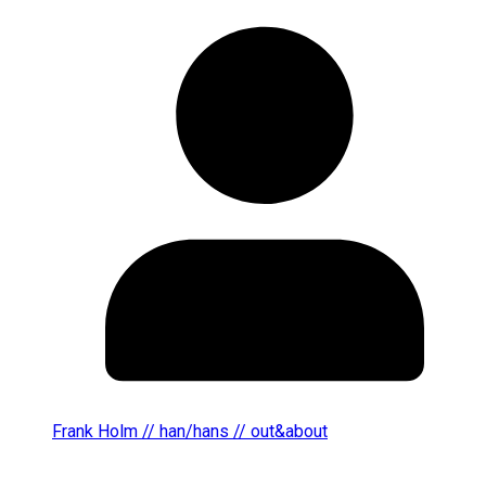
Frank Holm // han/hans // out&about