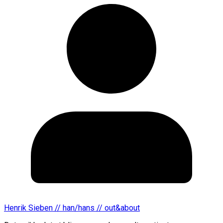
Henrik Sieben // han/hans // out&about