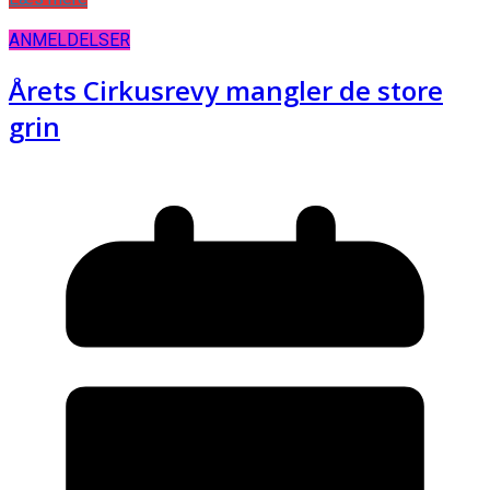
ANMELDELSER
Årets Cirkusrevy mangler de store
grin