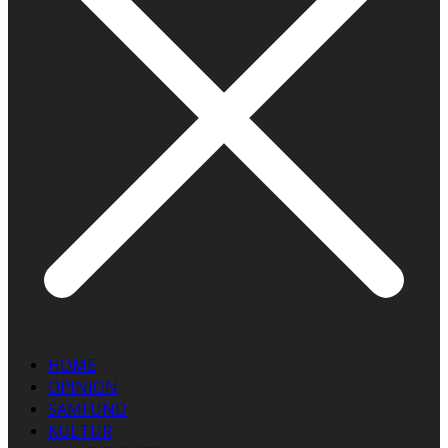
HOME
OPINION
SAMFUND
KULTUR