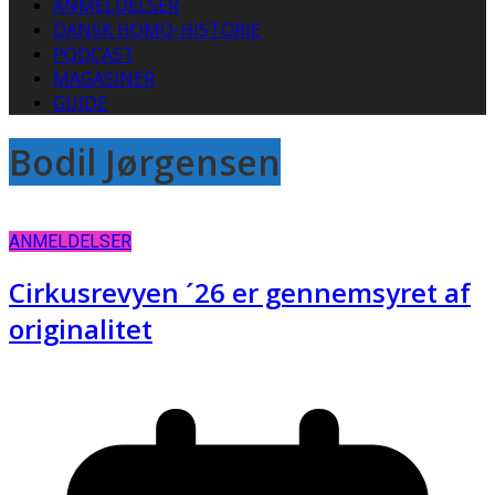
ANMELDELSER
DANSK HOMO-HISTORIE
PODCAST
MAGASINER
GUIDE
Bodil Jørgensen
ANMELDELSER
Cirkusrevyen ´26 er gennemsyret af
originalitet