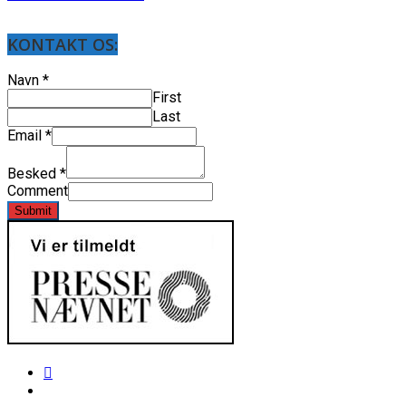
KONTAKT OS:
Navn
*
First
Last
Email
*
Besked
*
Comment
Submit