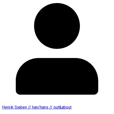
Henrik Sieben // han/hans // out&about