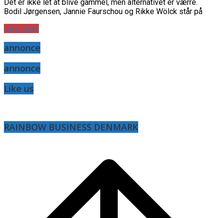
Det er ikke let at blive gammel, men alternativet er værre.
Bodil Jørgensen, Jannie Faurschou og Rikke Wölck står på
Læs mere
annonce
annonce
Like us
RAINBOW BUSINESS DENMARK