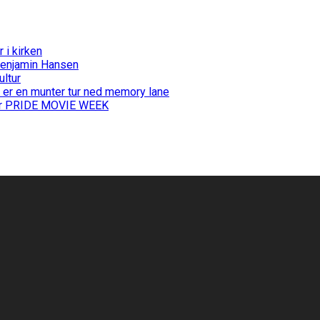
i kirken
Benjamin Hansen
ultur
 er en munter tur ned memory lane
 for PRIDE MOVIE WEEK