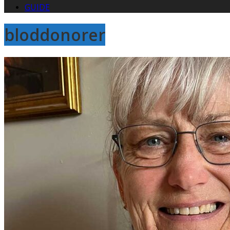
GUIDE
bloddonorer