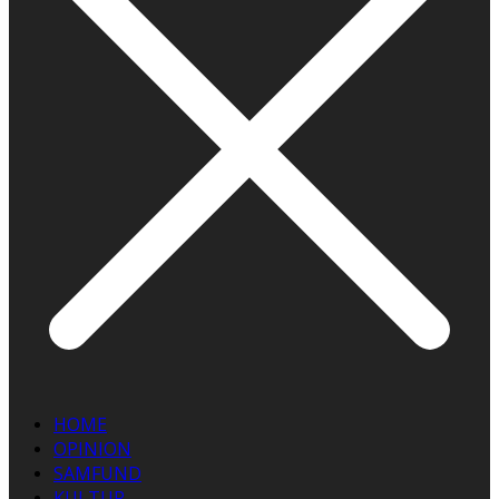
HOME
OPINION
SAMFUND
KULTUR