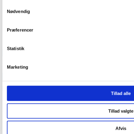
Samtykkevalg
Nødvendig
Præferencer
Statistik
TEAM OUT & ABOUT:
SE VORT FASTE TEAM HER
Marketing
INDLÆG
INDLÆG
Tillad alle
Medieinfo banner
Medieinfo magasin
Tillad valgte
Samlede Medieinfo
Afvis
Mediakit in English