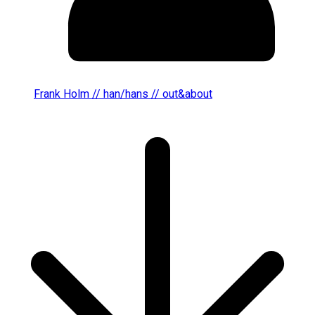
Frank Holm // han/hans // out&about