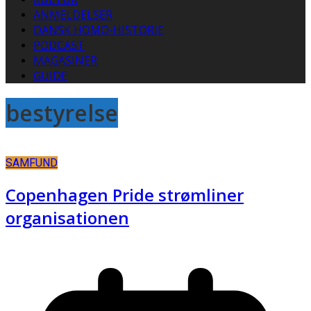
ANMELDELSER
DANSK HOMO-HISTORIE
PODCAST
MAGASINER
GUIDE
bestyrelse
SAMFUND
Copenhagen Pride strømliner
organisationen