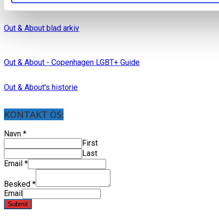
Out & About blad arkiv
Out & About - Copenhagen LGBT+ Guide
Out & About's historie
KONTAKT OS:
Navn
*
First
Last
Email
*
Besked
*
Email
Submit