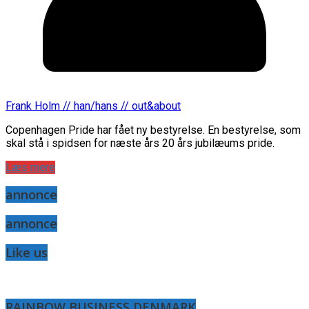
Frank Holm // han/hans // out&about
Copenhagen Pride har fået ny bestyrelse. En bestyrelse, som
skal stå i spidsen for næste års 20 års jubilæums pride.
Læs mere
annonce
annonce
Like us
RAINBOW BUSINESS DENMARK