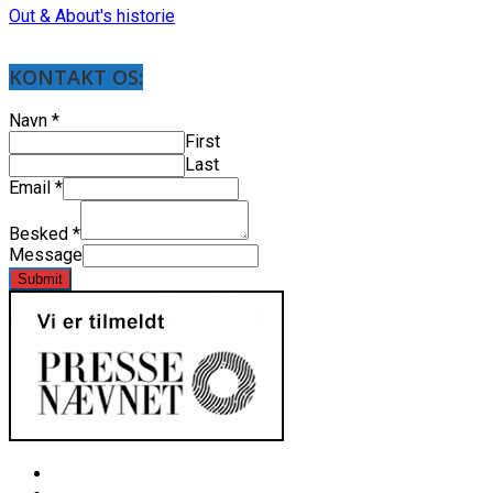
Out & About's historie
KONTAKT OS:
Navn
*
First
Last
Email
*
Besked
*
Message
Submit