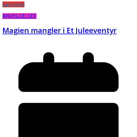
Læs mere
ANMELDELSER
Magien mangler i Et Juleeventyr