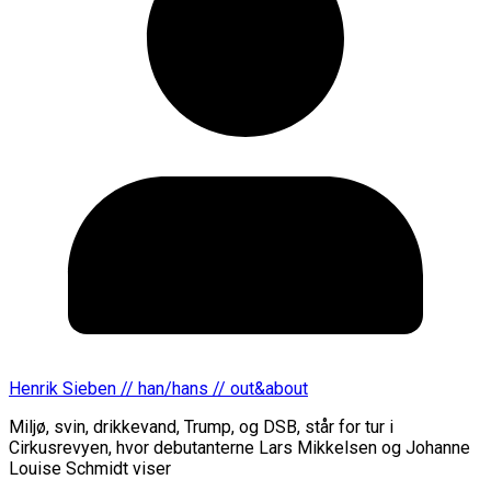
Henrik Sieben // han/hans // out&about
Miljø, svin, drikkevand, Trump, og DSB, står for tur i
Cirkusrevyen, hvor debutanterne Lars Mikkelsen og Johanne
Louise Schmidt viser