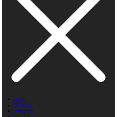
HOME
OPINION
SAMFUND
KULTUR