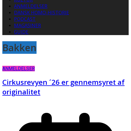
ANMELDELSER
DANSK HOMO-HISTORIE
PODCAST
MAGASINER
GUIDE
Bakken
ANMELDELSER
Cirkusrevyen ´26 er gennemsyret af
originalitet