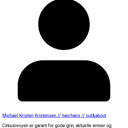
Michael Kristen Kristensen // han/hans // out&about
Cirkusrevyen er garant for gode grin, aktuelle emner og