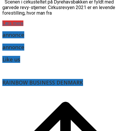
Scenen i cirkusteltet på Dyrehavsbakken er fyldt med
garvede revy-stjerner. Cirkusrevyen 2021 er en levende
forestilling, hvor man fra
Læs mere
annonce
annonce
Like us
RAINBOW BUSINESS DENMARK