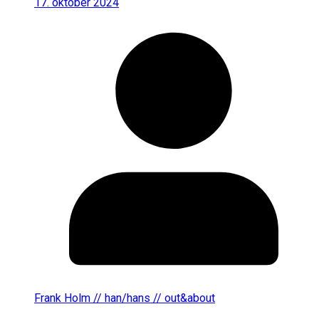
17. oktober 2024
Frank Holm // han/hans // out&about