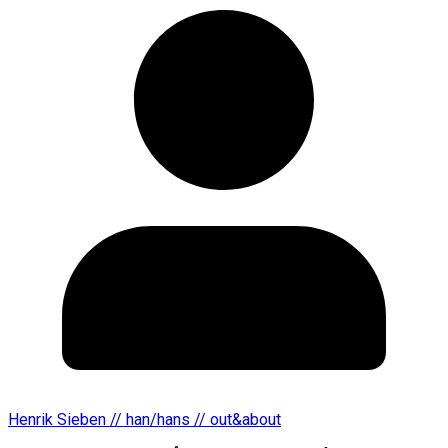
Henrik Sieben // han/hans // out&about