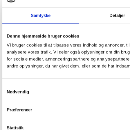
Mest Læste
SAMFUND
Samtykke
Detaljer
Fra fordømmelse til velsignelse: Kirken
omfavner de danske Prides
Historisk set har forholdet mellem kirken og LGBT+ miljøet
Denne hjemmeside bruger cookies
været præget af...
Vi bruger cookies til at tilpasse vores indhold og annoncer, til 
analysere vores trafik. Vi deler også oplysninger om din br
SAMFUND
Om milepæle, modvind og genrejsning
for sociale medier, annonceringspartnere og analysepartner
– Interview med Benjamin Hansen
andre oplysninger, du har givet dem, eller som de har indsamle
Copenhagen Pride fylder 30 år. Out & About har mødt
forperson Benjamin...
Samtykkevalg
Nødvendig
SAMFUND
Synlighed blev svaret, da Hamborg gik
til Pride
Præferencer
En uge efter angrebet ved Pride i Berlin var der markant flere
betjente på...
Statistik