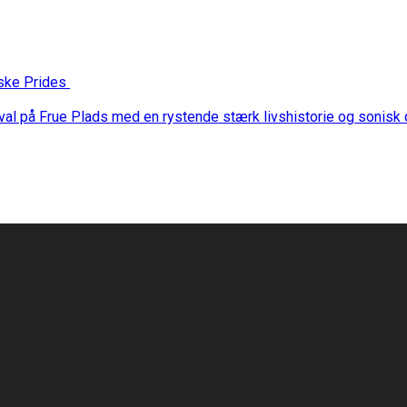
nske Prides
stival på Frue Plads med en rystende stærk livshistorie og sonis