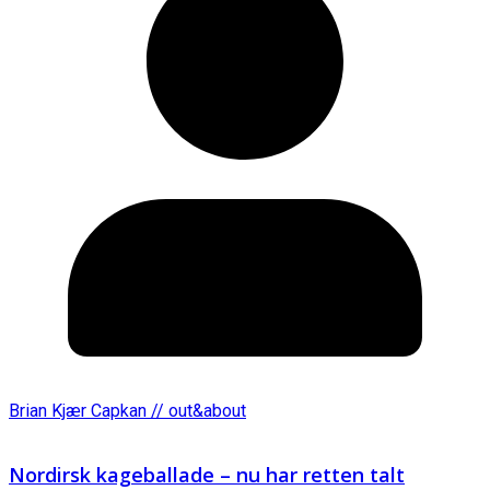
Brian Kjær Capkan // out&about
Nordirsk kageballade – nu har retten talt