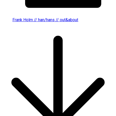
Frank Holm // han/hans // out&about