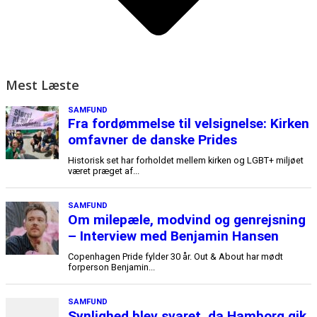
Mest Læste
SAMFUND
Fra fordømmelse til velsignelse: Kirken
omfavner de danske Prides
Historisk set har forholdet mellem kirken og LGBT+ miljøet
været præget af...
SAMFUND
Om milepæle, modvind og genrejsning
– Interview med Benjamin Hansen
Copenhagen Pride fylder 30 år. Out & About har mødt
forperson Benjamin...
SAMFUND
Synlighed blev svaret, da Hamborg gik