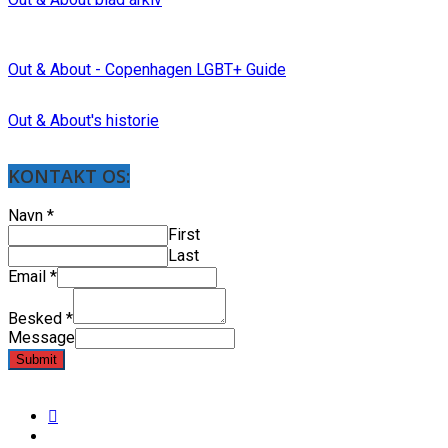
Out & About - Copenhagen LGBT+ Guide
Out & About's historie
KONTAKT OS:
Navn
*
First
Last
Email
*
Besked
*
Message
Submit