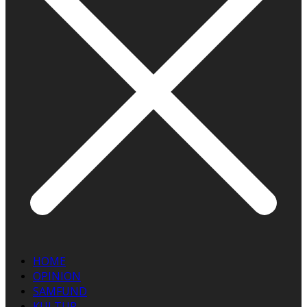
HOME
OPINION
SAMFUND
KULTUR