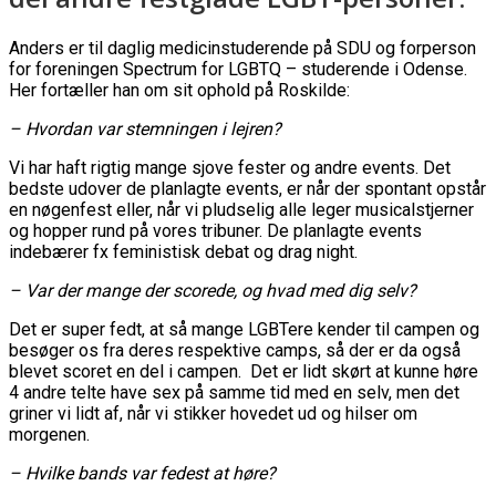
Anders er til daglig medicinstuderende på SDU og forperson
for foreningen Spectrum for LGBTQ – studerende i Odense.
Her fortæller han om sit ophold på Roskilde:
– Hvordan var stemningen i lejren?
Vi har haft rigtig mange sjove fester og andre events. Det
bedste udover de planlagte events, er når der spontant opstår
en nøgenfest eller, når vi pludselig alle leger musicalstjerner
og hopper rund på vores tribuner. De planlagte events
indebærer fx feministisk debat og drag night.
– Var der mange der scorede, og hvad med dig selv?
Det er super fedt, at så mange LGBTere kender til campen og
besøger os fra deres respektive camps, så der er da også
blevet scoret en del i campen. Det er lidt skørt at kunne høre
4 andre telte have sex på samme tid med en selv, men det
griner vi lidt af, når vi stikker hovedet ud og hilser om
morgenen.
– Hvilke bands var fedest at høre?