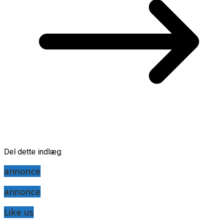
Del dette indlæg:
annonce
annonce
Like us