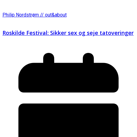
Philip Nordstrøm // out&about
Roskilde Festival: Sikker sex og seje tatoveringer