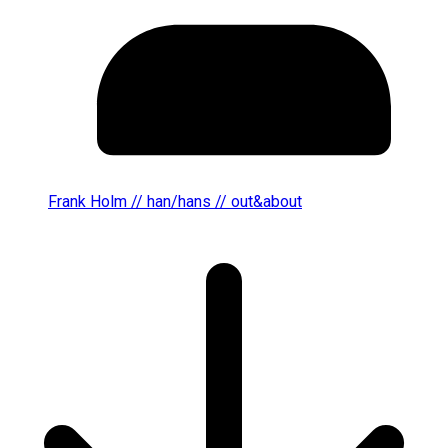
Frank Holm // han/hans // out&about