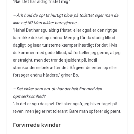
”Næ. Det har aldrig fristet mig.”
– Årh hold da op! Et hurtigt blow på toilettet siger man da
ikke nej til? Man lukker bare øjnene…
”Haha! Det har sgu aldrig fristet, eller også er den rigtige
bare ikke dukket op endnu. Men jeg får da stadig tilbud
dagligt, og især turisterne kæmper ihærdigt for det. Hvis
de kommer med gode tilbud, så fortæller jeg gerne, at jeg
er straight, men det tror de sjældent på, indtil
stamkunderne bekræfter det. Så giver de enten op eller
forsøger endnu hårdere,” griner Bo.
– Det virker som om, du har det helt fint med den
opmærksomhed?
”Ja det er sgu da sjovt. Det sker også, jeg bliver taget på
røven, men jeg er ret tolerant. Bare man opfører sig pænt.
Forvirrede kvinder