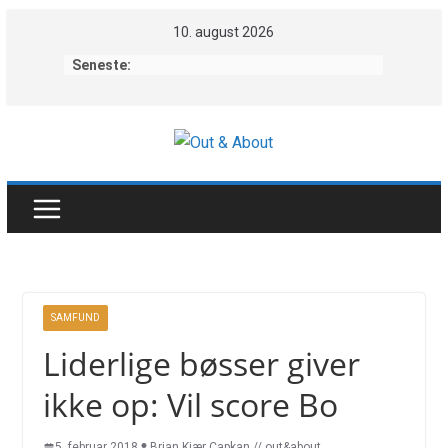
Skip
10. august 2026
to
Seneste:
content
SAMFUND
Liderlige bøsser giver
ikke op: Vil score Bo
5. februar 2018
Brian Kjær Capkan // out&about