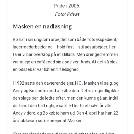
Pride i 2005.
Foto: Privat
Masken en nødløsning
Bo har i sin ungdom arbejdet som både fotoekspedient,
lagermedarbejder og – hold fast – stilladsarbejder. Her
taler vi bar overkrop på et stillads. Men drengedrømmen
var at eje en café med sin gode ven Andy. At det så blev
en bøssebar var lidt en tilfældighed.
I 1992 satte den daværende ejer, H.C., Masken til salg, og
Andy og Bo endte med at købe den. Det var egentlig ikke
den slags bar, de ledte efter, men den kunne gå an, indtil
de fandt den helt rigtige café. Efter to et halvt år ville
Andy videre, og Bo købte ham ud. Den 4. april har han 22
års jubilæum som eneejer af Masken.