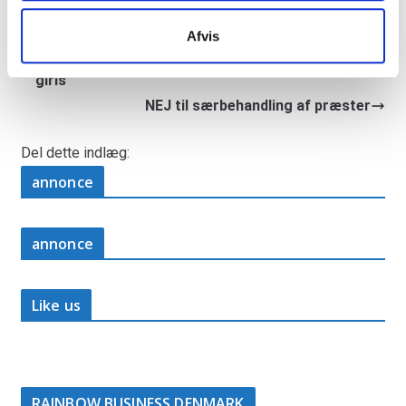
Afvis
Mangfoldigt grand prix: “Boys on boys and girls on
girls”
NEJ til særbehandling af præster
Del dette indlæg:
annonce
annonce
Like us
RAINBOW BUSINESS DENMARK