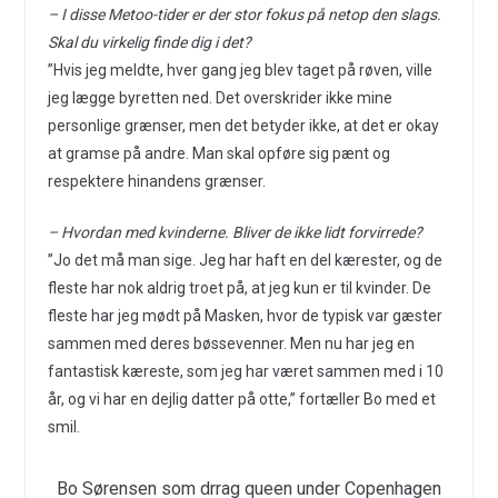
– I disse Metoo-tider er der stor fokus på netop den slags.
Skal du virkelig finde dig i det?
”Hvis jeg meldte, hver gang jeg blev taget på røven, ville
jeg lægge byretten ned. Det overskrider ikke mine
personlige grænser, men det betyder ikke, at det er okay
at gramse på andre. Man skal opføre sig pænt og
respektere hinandens grænser.
– Hvordan med kvinderne. Bliver de ikke lidt forvirrede?
”Jo det må man sige. Jeg har haft en del kærester, og de
fleste har nok aldrig troet på, at jeg kun er til kvinder. De
fleste har jeg mødt på Masken, hvor de typisk var gæster
sammen med deres bøssevenner. Men nu har jeg en
fantastisk kæreste, som jeg har været sammen med i 10
år, og vi har en dejlig datter på otte,” fortæller Bo med et
smil.
Bo Sørensen som drrag queen under Copenhagen