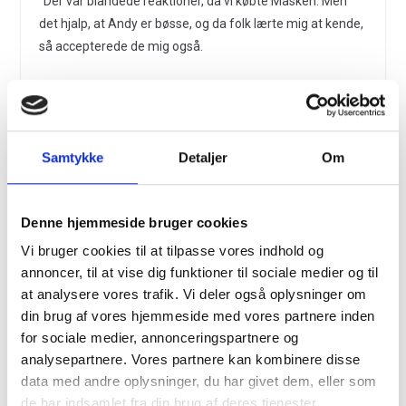
”Der var blandede reaktioner, da vi købte Masken. Men
det hjalp, at Andy er bøsse, og da folk lærte mig at kende,
så accepterede de mig også.
– Hvad med fremtiden?
”Ja nu er der jo gået 22 år, men jeg elsker det, og det går
fint. Så jeg har ingen planer om at sælge Masken.
Samtykke
Detaljer
Om
Engageret i LGBT-miljøet
Bo har i alle årene engageret sig i LGBT-miljøet. Han var
Denne hjemmeside bruger cookies
med til at stifte Out & About, sidder stadig i bestyrelsen
Vi bruger cookies til at tilpasse vores indhold og
og var for år tilbage også medlem af Copenhagen Prides
annoncer, til at vise dig funktioner til sociale medier og til
bestyrelse. Han sidder også i Rainbow Business
at analysere vores trafik. Vi deler også oplysninger om
Denmarks bestyrelse og står sammen med Cosy Bar for
din brug af vores hjemmeside med vores partnere inden
gadefesten i Studiestræde i forbindelse med
for sociale medier, annonceringspartnere og
Copenhagen Pride. Desuden ejer han sammen med
analysepartnere. Vores partnere kan kombinere disse
Patrick Bissø natlubben G*A*Y Copenhagen.
data med andre oplysninger, du har givet dem, eller som
de har indsamlet fra din brug af deres tjenester.