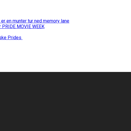
 er en munter tur ned memory lane
 for PRIDE MOVIE WEEK
nske Prides