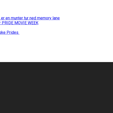
 er en munter tur ned memory lane
 for PRIDE MOVIE WEEK
nske Prides