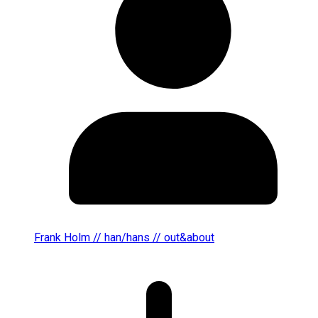
Frank Holm // han/hans // out&about