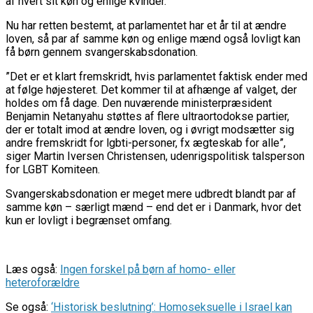
af hvert sit køn og enlige kvinder.
Nu har retten bestemt, at parlamentet har et år til at ændre
loven, så par af samme køn og enlige mænd også lovligt kan
få børn gennem svangerskabsdonation.
”Det er et klart fremskridt, hvis parlamentet faktisk ender med
at følge højesteret. Det kommer til at afhænge af valget, der
holdes om få dage. Den nuværende ministerpræsident
Benjamin Netanyahu støttes af flere ultraortodokse partier,
der er totalt imod at ændre loven, og i øvrigt modsætter sig
andre fremskridt for lgbti-personer, fx ægteskab for alle”,
siger Martin Iversen Christensen, udenrigspolitisk talsperson
for LGBT Komiteen.
Svangerskabsdonation er meget mere udbredt blandt par af
samme køn – særligt mænd – end det er i Danmark, hvor det
kun er lovligt i begrænset omfang.
Læs også:
Ingen forskel på børn af homo- eller
heteroforældre
Se også:
‘Historisk beslutning’: Homoseksuelle i Israel kan