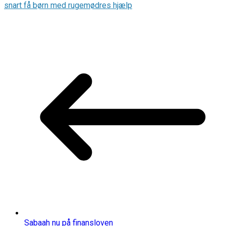
snart få børn med rugemødres hjælp
Sabaah nu på finansloven