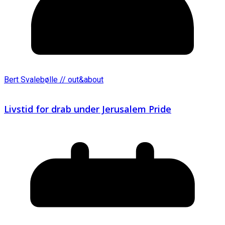
Bert Svalebølle // out&about
Livstid for drab under Jerusalem Pride