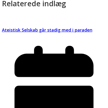
Relaterede indlæg
Ateistisk Selskab går stadig med i paraden