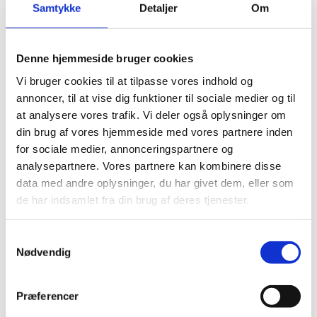
Samtykke
Detaljer
Om
Denne hjemmeside bruger cookies
Vi bruger cookies til at tilpasse vores indhold og
annoncer, til at vise dig funktioner til sociale medier og til
at analysere vores trafik. Vi deler også oplysninger om
din brug af vores hjemmeside med vores partnere inden
for sociale medier, annonceringspartnere og
analysepartnere. Vores partnere kan kombinere disse
data med andre oplysninger, du har givet dem, eller som
de har indsamlet fra din brug af deres tjenester.
Samtykkevalg
Her er alle vinderne fra årets Danish
Nødvendig
Rainbow Awards
Præferencer