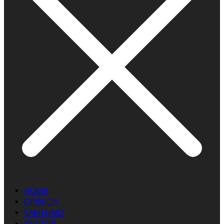
HOME
OPINION
SAMFUND
KULTUR