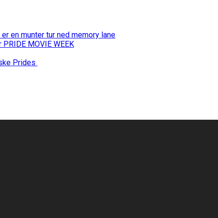
 er en munter tur ned memory lane
 for PRIDE MOVIE WEEK
nske Prides