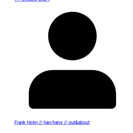
Frank Holm // han/hans // out&about