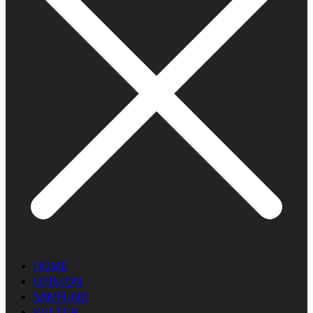
HOME
OPINION
SAMFUND
KULTUR