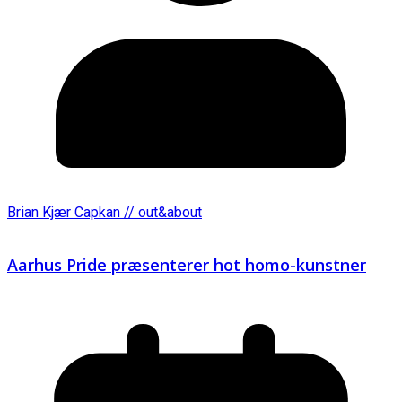
Brian Kjær Capkan // out&about
Aarhus Pride præsenterer hot homo-kunstner