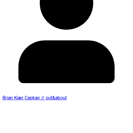
Brian Kjær Capkan // out&about