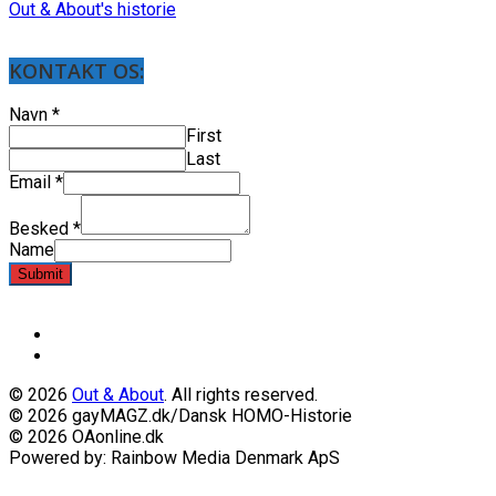
Out & About's historie
KONTAKT OS:
Navn
*
First
Last
Email
*
Besked
*
Name
Submit
© 2026
Out & About
. All rights reserved.
© 2026 gayMAGZ.dk/Dansk HOMO-Historie
© 2026 OAonline.dk
Powered by: Rainbow Media Denmark ApS