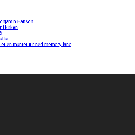
Benjamin Hansen
i kirken
6
ultur
 er en munter tur ned memory lane