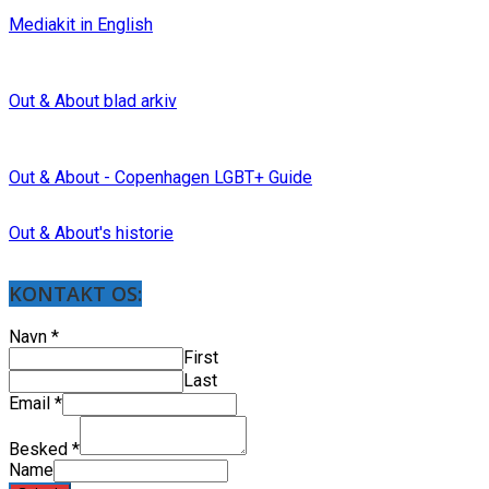
Mediakit in English
Out & About blad arkiv
Out & About - Copenhagen LGBT+ Guide
Out & About's historie
KONTAKT OS:
Navn
*
First
Last
Email
*
Besked
*
Name