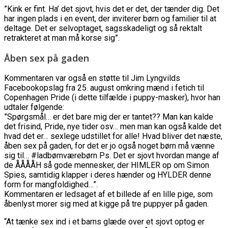
”Kink er fint. Ha’ det sjovt, hvis det er det, der tænder dig. Det
har ingen plads i en event, der inviterer børn og familier til at
deltage. Det er selvoptaget, sagsskadeligt og så rektalt
retrakteret at man må korse sig”.
Åben sex på gaden
Kommentaren var også en støtte til Jim Lyngvilds
Facebookopslag fra 25. august omkring mænd i fetich til
Copenhagen Pride (i dette tilfælde i puppy-masker), hvor han
udtaler følgende:
”Spørgsmål… er det bare mig der er tantet?? Man kan kalde
det frisind, Pride, nye tider osv… men man kan også kalde det
hvad det er… sexlege udstillet for alle! Hvad bliver det næste,
åben sex på gaden, for det er jo også noget børn må vænne
sig til… #ladbørnværebørn Ps. Det er sjovt hvordan mange af
de ÅÅÅÅH så gode mennesker, der HIMLER op om Simon
Spies, samtidig klapper i deres hænder og HYLDER denne
form for mangfoldighed…”.
Kommentaren er ledsaget af et billede af en lille pige, som
åbenlyst morer sig med at kigge på tre puppyer på gaden.
“At tænke sex ind i et barns glæde over et sjovt optog er