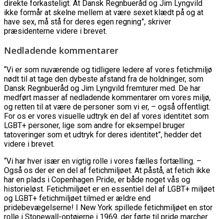
direkte forkasteligt. At Dansk Regnbueråd og Jim Lyngvild
ikke formår at skelne mellem at være sexet klædt på og at
have sex, må stå for deres egen regning”, skriver
præsidenterne videre i brevet.
Nedladende kommentarer
“Vi er som nuværende og tidligere ledere af vores fetichmiljø
nødt til at tage den dybeste afstand fra de holdninger, som
Dansk Regnbueråd og Jim Lyngvild fremturer med. De har
medført masser af nedladende kommentarer om vores miljø,
og retten til at være de personer som vi er, – også offentligt.
For os er vores visuelle udtryk en del af vores identitet som
LGBT+ personer, lige som andre for eksempel bruger
tatoveringer som et udtryk for deres identitet”, hedder det
videre i brevet.
“Vi har hver især en vigtig rolle i vores fælles fortælling. –
Også os der er en del af fetichmiljøet. At påstå, at fetich ikke
har en plads i Copenhagen Pride, er både noget vås og
historieløst. Fetichmiljøet er en essentiel del af LGBT+ miljøet
og LGBT+ fetichmiljøet tilmed er ældre end
pridebevægelserne! I New York spillede fetichmiljøet en stor
rolle i Stonewall-optøjerne i 1969, der førte til pride marcher