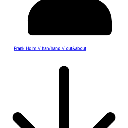
Frank Holm // han/hans // out&about