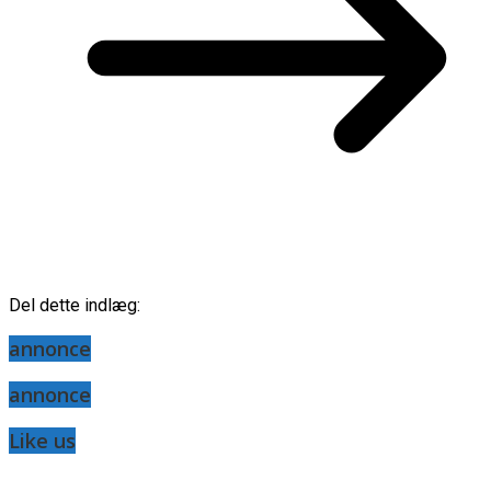
Del dette indlæg:
annonce
annonce
Like us