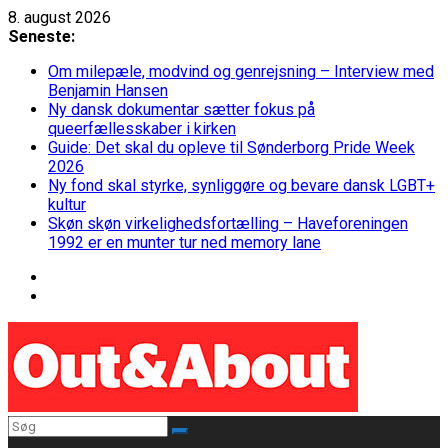
Skip
8. august 2026
to
Seneste:
content
Om milepæle, modvind og genrejsning – Interview med
Benjamin Hansen
Ny dansk dokumentar sætter fokus på
queerfællesskaber i kirken
Guide: Det skal du opleve til Sønderborg Pride Week
2026
Ny fond skal styrke, synliggøre og bevare dansk LGBT+
kultur
Skøn skøn virkelighedsfortælling – Haveforeningen
1992 er en munter tur ned memory lane