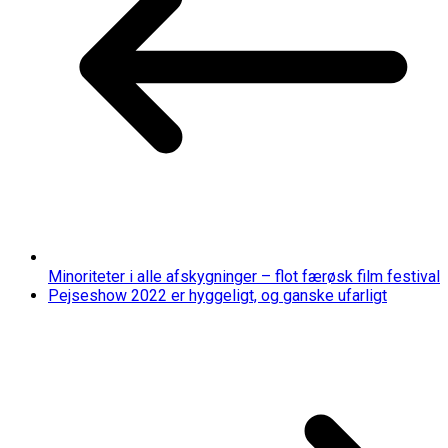
Minoriteter i alle afskygninger – flot færøsk film festival
Pejseshow 2022 er hyggeligt, og ganske ufarligt