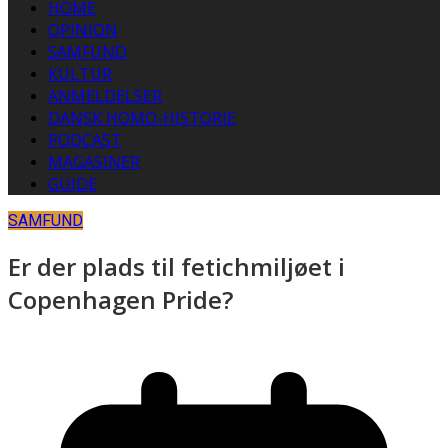
HOME
OPINION
SAMFUND
KULTUR
ANMELDELSER
DANSK HOMO-HISTORIE
PODCAST
MAGASINER
GUIDE
SAMFUND
Er der plads til fetichmiljøet i
Copenhagen Pride?