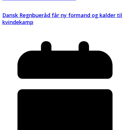
Dansk Regnbueråd får ny formand og kalder til
kvindekamp