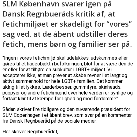
SLM København svarer igen på
Dansk Regnbueråds kritik af, at
fetichmiljøet er skadeligt for “vores”
sag ved, at de åbent udstiller deres
fetich, mens børn og familier ser på.
“Ingen i vores fetichmiljø skal udelukkes, udskammes eller
gøres til et hadeobjekt i befolkningen, blot for at være den de
er eller for at tilhøre en subkultur i LGBT+ miljøet. Vi
accepterer ikke, at man prøver at skabe revner i et langt og
aktivt sammenhold for hele LGBT+ familien. Det kommer
aldrig til at lykkes. Læderbøsser, gummifyre, skinheads,
puppyer og andre fetichmænd over hele verden er synlige og
fortsat klar til at kæmpe for lighed og mod fordomme”.
Sådan skriver fire tidligere og den nuværende præsident for
SLM Copenhagen i et åbent brev, som svar på en kommentar
fra Dansk Regnbueråd på de sociale medier.
Her skriver Regnbuerådet,