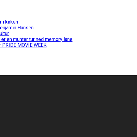
i kirken
Benjamin Hansen
ultur
 er en munter tur ned memory lane
 for PRIDE MOVIE WEEK