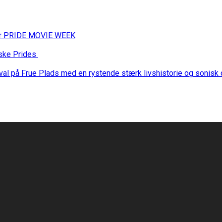
 for PRIDE MOVIE WEEK
nske Prides
stival på Frue Plads med en rystende stærk livshistorie og sonis