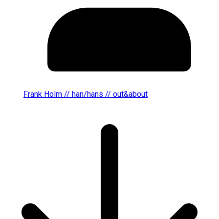
Frank Holm // han/hans // out&about