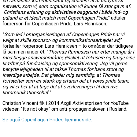
en fantastisk kommunikator og eminent til at udnytte sit
netværk, som vi, som organisation vil kunne få stor gavn af.
Christians erfaring og aktivistiske baggrund i både ind- og
udland er et ideelt match med Copenhagen Pride,
” udtaler
forperson for Copenhagen Pride, Lars Henriksen.
”
Som led i omorganiseringen af Copenhagen Pride har vi
valgt at skille sponsor- og kommunikationsarbejdet ad,
”
fortæller forperson Lars Henriksen – to områder der tidligere
lå sammen under ét. ”
Thomas Ramussen har efter mange år i
med begge ansvarsområder, ønsket at fokusere og bruge sine
kræfter på fundraising og sponsoraktivering. Jeg vil gerne
benytte lejligheden til at takke Thomas for hans store og
ihærdige arbejde. Det glæder mig samtidig, at Thomas
fortsætter som en stærk og erfaren del af vores pride-team,
og vil er her til at tage del af overleveringen til den nye
kommunikationschef.
”
Christian Vincent fik i 2014 Axgil Aktivistprisen for YouTube
videoen ”It’s not okay” om anti-propagandaloven i Rusland.
Se også Copenhagen Prides hjemmeside.