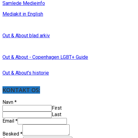
Samlede Medieinfo
Mediakit in English
Out & About blad arkiv
Out & About - Copenhagen LGBT+ Guide
Out & About's historie
KONTAKT OS:
Navn
*
First
Last
Email
*
Besked
*