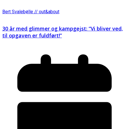
Bert Svalebølle // out&about
30 år med glimmer og kampgejst: “Vi bliver ved,
til opgaven er fuldført!”