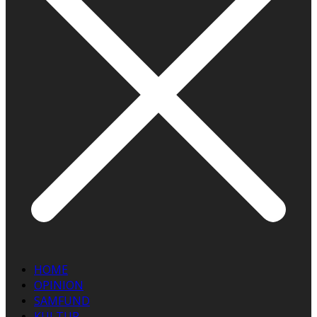
HOME
OPINION
SAMFUND
KULTUR