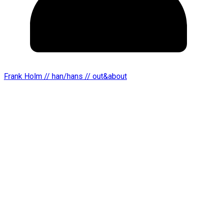
Frank Holm // han/hans // out&about