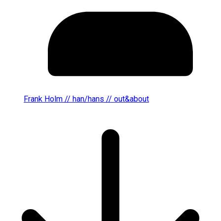
Frank Holm // han/hans // out&about