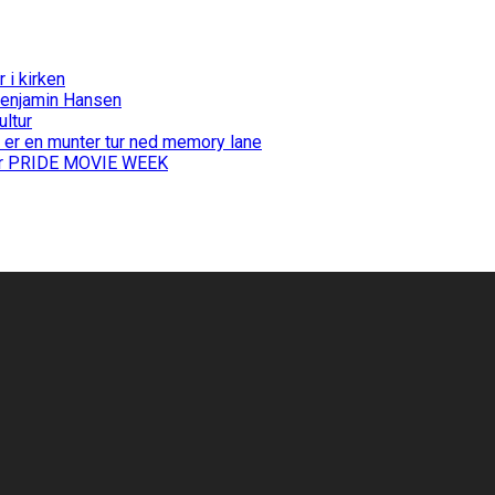
i kirken
Benjamin Hansen
ultur
 er en munter tur ned memory lane
 for PRIDE MOVIE WEEK