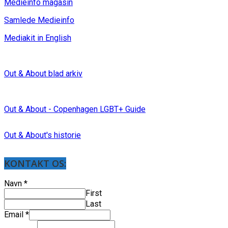
Medieinfo magasin
Samlede Medieinfo
Mediakit in English
Out & About blad arkiv
Out & About - Copenhagen LGBT+ Guide
Out & About's historie
KONTAKT OS:
Navn
*
First
Last
Email
*