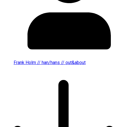
Frank Holm // han/hans // out&about