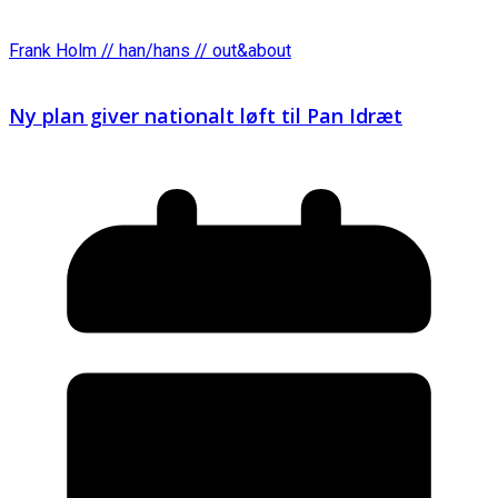
Frank Holm // han/hans // out&about
Ny plan giver nationalt løft til Pan Idræt