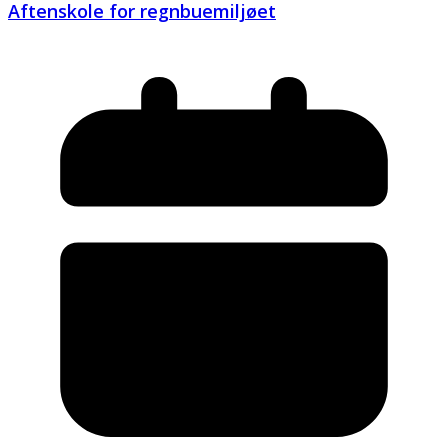
Aftenskole for regnbuemiljøet