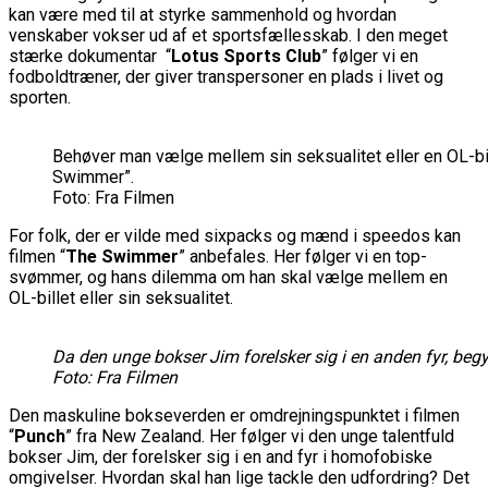
kan være med til at styrke sammenhold og hvordan
venskaber vokser ud af et sportsfællesskab. I den meget
stærke dokumentar “
Lotus Sports Club
” følger vi en
fodboldtræner, der giver transpersoner en plads i livet og
sporten.
Behøver man vælge mellem sin seksualitet eller en OL-bi
Swimmer”.
Foto: Fra Filmen
For folk, der er vilde med sixpacks og mænd i speedos kan
filmen “
The Swimmer
” anbefales. Her følger vi en top-
svømmer, og hans dilemma om han skal vælge mellem en
OL-billet eller sin seksualitet.
Da den unge bokser Jim forelsker sig i en anden fyr, beg
Foto: Fra Filmen
Den maskuline bokseverden er omdrejningspunktet i filmen
“
Punch
” fra New Zealand. Her følger vi den unge talentfuld
bokser Jim, der forelsker sig i en and fyr i homofobiske
omgivelser. Hvordan skal han lige tackle den udfordring? Det