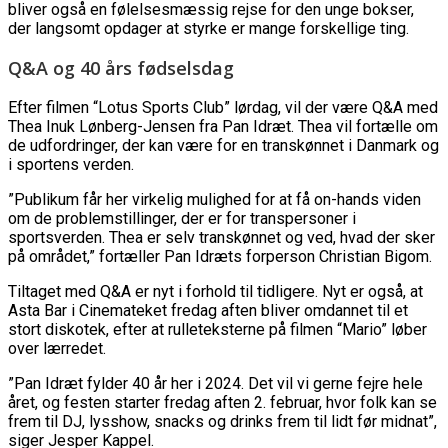
bliver også en følelsesmæssig rejse for den unge bokser,
der langsomt opdager at styrke er mange forskellige ting.
Q&A og 40 års fødselsdag
Efter filmen “Lotus Sports Club” lørdag, vil der være Q&A med
Thea Inuk Lønberg-Jensen fra Pan Idræt. Thea vil fortælle om
de udfordringer, der kan være for en transkønnet i Danmark og
i sportens verden.
”Publikum får her virkelig mulighed for at få on-hands viden
om de problemstillinger, der er for transpersoner i
sportsverden. Thea er selv transkønnet og ved, hvad der sker
på området,” fortæller Pan Idræts forperson Christian Bigom.
Tiltaget med Q&A er nyt i forhold til tidligere. Nyt er også, at
Asta Bar i Cinemateket fredag aften bliver omdannet til et
stort diskotek, efter at rulleteksterne på filmen “Mario” løber
over lærredet.
”Pan Idræt fylder 40 år her i 2024. Det vil vi gerne fejre hele
året, og festen starter fredag aften 2. februar, hvor folk kan se
frem til DJ, lysshow, snacks og drinks frem til lidt før midnat”,
siger Jesper Kappel.