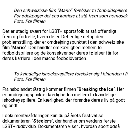
Den schweiziske film “Mario” forelsker to fodboldspiller
For ødelægger det ens karriere at stå frem som homosek
Foto: Fra filmen
Det er stadig svært for LGBT+ sportsfolk at stå offentligt
frem og fortælle, hvem de er. Det er lige netop den
problemstilling, der er omdrejningspunktet i den schweiziske
film “
Mario
“. Den handler om kærlighed mellem to
fodboldspillere og de konsekvenser deres følelser får for
deres karriere i den macho fodboldverden.
To kvindelige ishockeyspillere forelsker sig i hinanden i 
Foto: Fra filmen.
Fra nabolandet Østrig kommer filmen “
Breaking the Ice
“. Her
er omdrejningspunktet kærligheden mellem to kvindelige
ishockeyspillere. En kærlighed, der forandre deres liv på godt
og ondt.
I dokumentarafdelingen kan du på årets festival se
dokumentaren “
Steelers
“, der handler om verdens første
LGBT+ rugbyklub. Dokumentaren viser , hvordan sport også