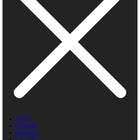
HOME
OPINION
SAMFUND
KULTUR