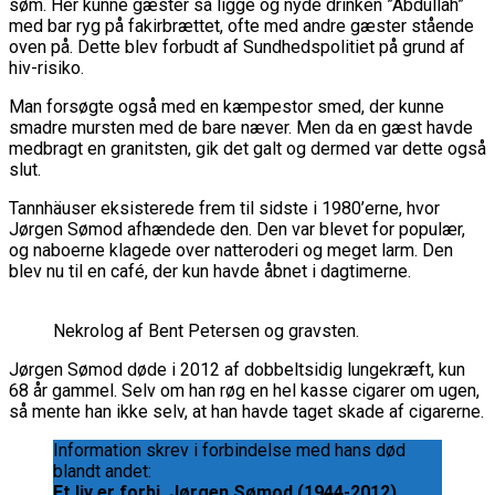
søm. Her kunne gæster så ligge og nyde drinken ”Abdullah”
med bar ryg på fakirbrættet, ofte med andre gæster stående
oven på. Dette blev forbudt af Sundhedspolitiet på grund af
hiv-risiko.
Man forsøgte også med en kæmpestor smed, der kunne
smadre mursten med de bare næver. Men da en gæst havde
medbragt en granitsten, gik det galt og dermed var dette også
slut.
Tannhäuser eksisterede frem til sidste i 1980’erne, hvor
Jørgen Sømod afhændede den. Den var blevet for populær,
og naboerne klagede over natteroderi og meget larm. Den
blev nu til en café, der kun havde åbnet i dagtimerne.
Nekrolog af Bent Petersen og gravsten.
Jørgen Sømod døde i 2012 af dobbeltsidig lungekræft, kun
68 år gammel. Selv om han røg en hel kasse cigarer om ugen,
så mente han ikke selv, at han havde taget skade af cigarerne.
Information skrev i forbindelse med hans død
blandt andet:
Et liv er forbi. Jørgen Sømod (1944-2012)