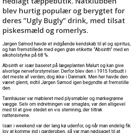
nedlagt tæppebutik. Natklubben
blev hurtig populær og berygtet for
deres ”Ugly Bugly” drink, med tilsat
piskesmæld og romerlys.
Jørgen Sømod havde et indgående kendskab til øl og spiritus,
og han fremstillede med egen grøn etikette ”Absinth” med en
alkoholstyrke på 68 %.
Absinth er især baseret på lægeplanten Malurt og kan give
alvorlige nerveforstyrrelser. Derfor blev den i 1915 forbudt i
det meste af verden, dog ikke i Danmark. Men her havde den
været glemt, indtil Jørgen Sømod igen begyndte at fremstille
den.
Tannhäuser var møbleret med plysmøbler og mørkegrønne
vægge. Selv om indretningen var smagløs, var den alligevel
med til at give stedet en vis stemning, der tiltrak
natteravnene.
Især i weekend var der lang kø udenfor, og når man endelig fik
lov at komme ind i garderoben, så var man nødsaget til at