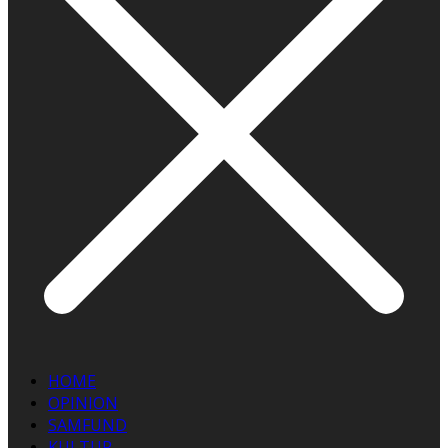
HOME
OPINION
SAMFUND
KULTUR