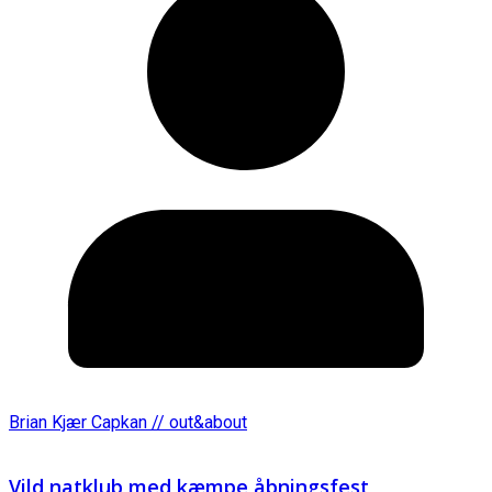
Brian Kjær Capkan // out&about
Vild natklub med kæmpe åbningsfest