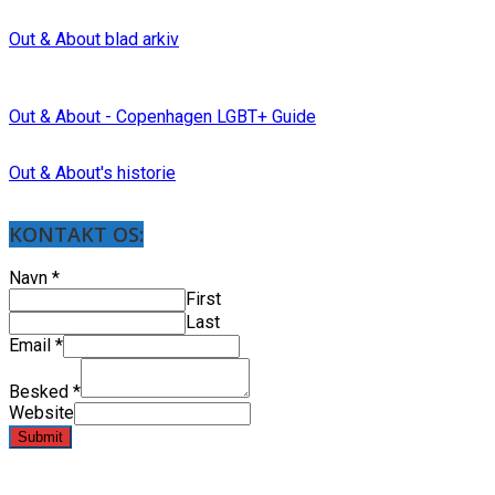
Out & About blad arkiv
Out & About - Copenhagen LGBT+ Guide
Out & About's historie
KONTAKT OS:
Navn
*
First
Last
Email
*
Besked
*
Website
Submit