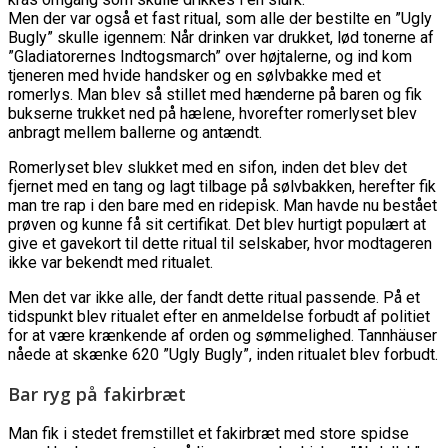
Men der var også et fast ritual, som alle der bestilte en ”Ugly
Bugly” skulle igennem: Når drinken var drukket, lød tonerne af
”Gladiatorernes Indtogsmarch” over højtalerne, og ind kom
tjeneren med hvide handsker og en sølvbakke med et
romerlys. Man blev så stillet med hænderne på baren og fik
bukserne trukket ned på hælene, hvorefter romerlyset blev
anbragt mellem ballerne og antændt.
Romerlyset blev slukket med en sifon, inden det blev det
fjernet med en tang og lagt tilbage på sølvbakken, herefter fik
man tre rap i den bare med en ridepisk. Man havde nu bestået
prøven og kunne få sit certifikat. Det blev hurtigt populært at
give et gavekort til dette ritual til selskaber, hvor modtageren
ikke var bekendt med ritualet.
Men det var ikke alle, der fandt dette ritual passende. På et
tidspunkt blev ritualet efter en anmeldelse forbudt af politiet
for at være krænkende af orden og sømmelighed. Tannhäuser
nåede at skænke 620 ”Ugly Bugly”, inden ritualet blev forbudt.
Bar ryg på fakirbræt
Man fik i stedet fremstillet et fakirbræt med store spidse