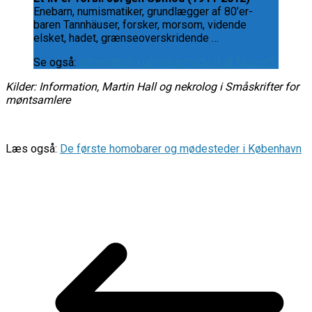
Enebarn, numismatiker, grundlægger af 80’er-
baren Tannhäuser, forsker, morsom, vidende
elsket, hadet, grænseoverskridende …
Se også:
Information i ufrivillig hyldest af fascist?
Kilder: Information, Martin Hall og nekrolog i Småskrifter for
møntsamlere
Læs også:
De første homobarer og mødesteder i København