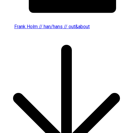
Frank Holm // han/hans // out&about