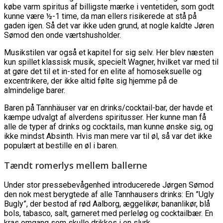
købe varm spiritus af billigste mærke i ventetiden, som godt
kunne være ½-1 time, da man ellers risikerede at stå på
gaden igen. Så det var ikke uden grund, at nogle kaldte Jøren
Sømod den onde værtshusholder.
Musikstilen var også et kapitel for sig selv. Her blev næsten
kun spillet klassisk musik, specielt Wagner, hvilket var med til
at gøre det til et in-sted for en elite af homoseksuelle og
excentrikere, der ikke altid følte sig hjemme på de
almindelige barer.
Baren på Tannhäuser var en drinks/cocktail-bar, der havde et
kæmpe udvalgt af alverdens spiritusser. Her kunne man få
alle de typer af drinks og cocktails, man kunne ønske sig, og
ikke mindst Absinth. Hvis man mere var til øl, så var det ikke
populært at bestille en øl i baren.
Tændt romerlys mellem ballerne
Under stor pressebevågenhed introducerede Jørgen Sømod
den nok mest berygtede af alle Tannhausers drinks: En ”Ugly
Bugly”, der bestod af rød Aalborg, æggelikør, bananlikør, blå
bols, tabasco, salt, garneret med perleløg og cocktailbær. En
kras omgang som skulle drikkes i en slurk.