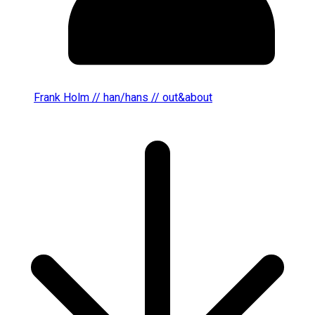
Frank Holm // han/hans // out&about