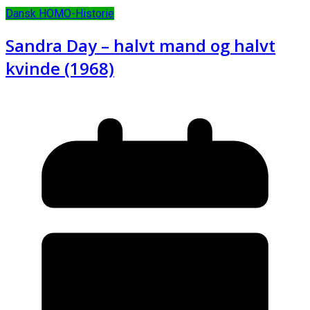
Dansk HOMO-Historie
Sandra Day – halvt mand og halvt
kvinde (1968)