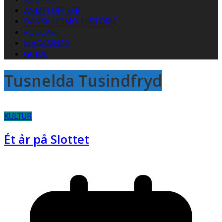
ANMELDELSER
DANSK HOMO-HISTORIE
PODCAST
MAGASINER
GUIDE
Tusnelda Tusindfryd
KULTUR
Ét år på Slottet