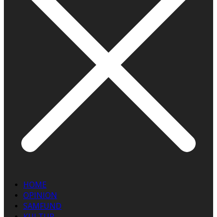
HOME
OPINION
SAMFUND
KULTUR