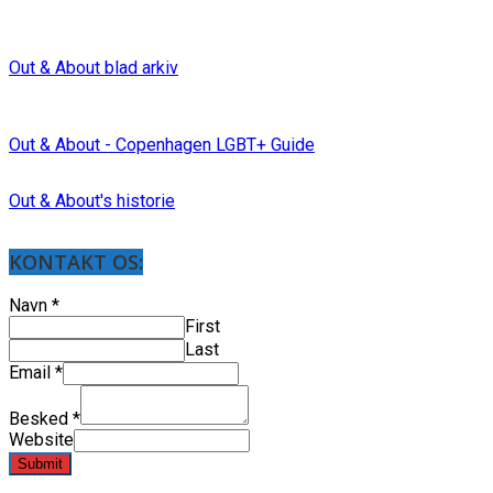
Out & About blad arkiv
Out & About - Copenhagen LGBT+ Guide
Out & About's historie
KONTAKT OS:
Navn
*
First
Last
Email
*
Besked
*
Website
Submit