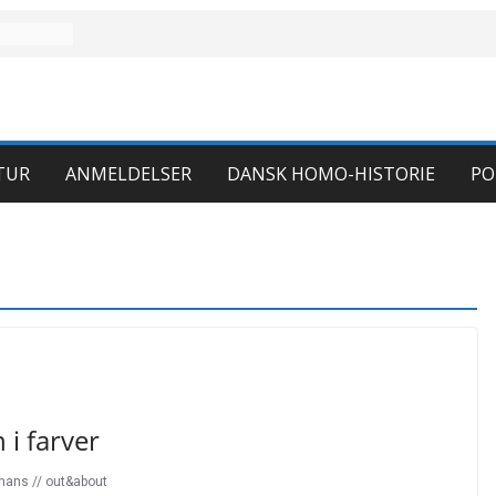
TUR
ANMELDELSER
DANSK HOMO-HISTORIE
PO
 i farver
/hans // out&about