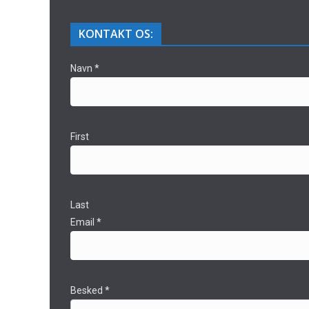
KONTAKT OS:
Navn
*
First
Last
Email
*
Besked
*