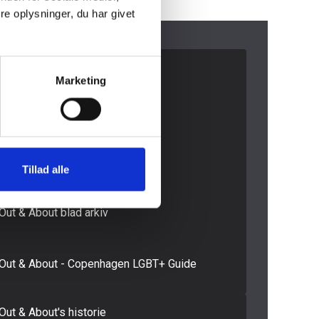
e oplysninger, du har givet
Medieinfo banner
Marketing
Medieinfo magasin
Samlede Medieinfo
Mediakit in English
Tillad alle
Out & About blad arkiv
Out & About - Copenhagen LGBT+ Guide
Out & About's historie