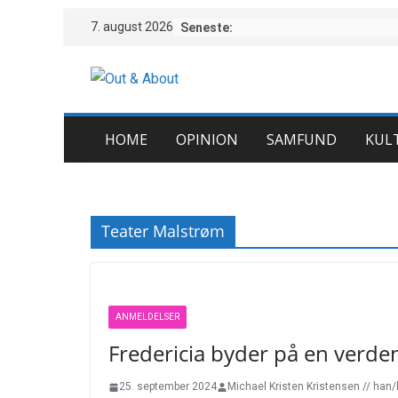
Skip
7. august 2026
Seneste:
to
content
HOME
OPINION
SAMFUND
KUL
Teater Malstrøm
ANMELDELSER
Fredericia byder på en verden
25. september 2024
Michael Kristen Kristensen // han