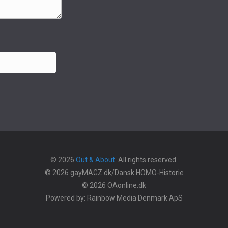
© 2026
Out & About
. All rights reserved.
© 2026 gayMAGZ.dk/Dansk HOMO-Historie
© 2026 OAonline.dk
Powered by: Rainbow Media Denmark ApS