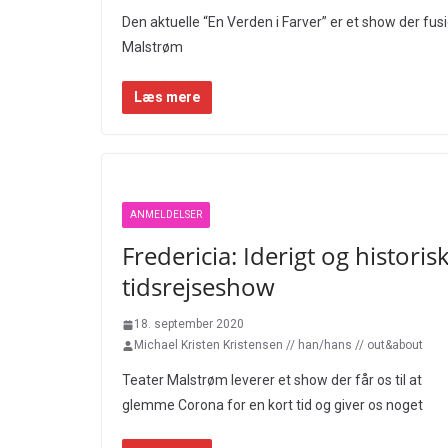
Den aktuelle “En Verden i Farver” er et show der fu
Malstrøm
Læs mere
ANMELDELSER
Fredericia: Iderigt og historis
tidsrejseshow
18. september 2020
Michael Kristen Kristensen // han/hans // out&about
Teater Malstrøm leverer et show der får os til at
glemme Corona for en kort tid og giver os noget