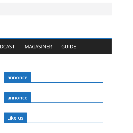
DCAST
MAGASINER
GUIDE
annonce
annonce
Like us