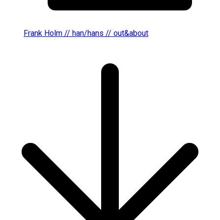
Frank Holm // han/hans // out&about