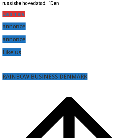
russiske hovedstad. “Den
Læs mere
annonce
annonce
Like us
RAINBOW BUSINESS DENMARK