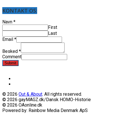
KONTAKT OS:
Navn
*
First
Last
Email
*
Besked
*
Comment
Submit
© 2026
Out & About
. All rights reserved.
© 2026 gayMAGZ.dk/Dansk HOMO-Historie
© 2026 OAonline.dk
Powered by: Rainbow Media Denmark ApS