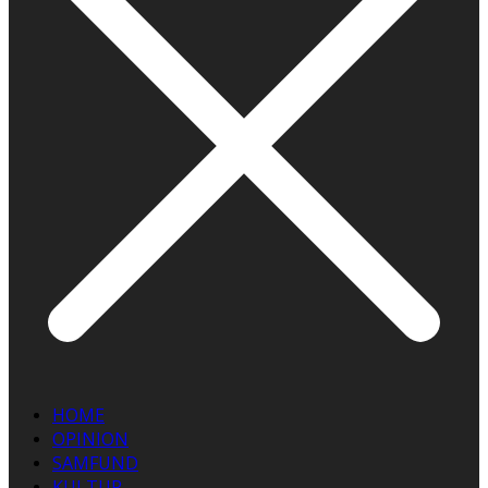
HOME
OPINION
SAMFUND
KULTUR