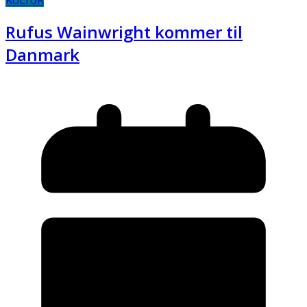
KULTUR
Rufus Wainwright kommer til
Danmark