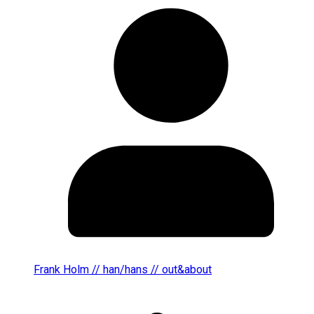
Frank Holm // han/hans // out&about