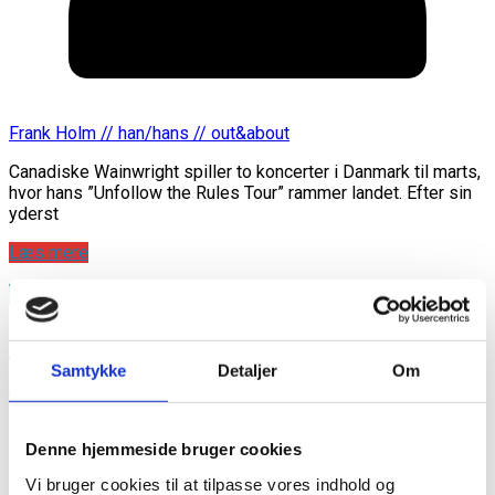
Frank Holm // han/hans // out&about
Canadiske Wainwright spiller to koncerter i Danmark til marts,
hvor hans ”Unfollow the Rules Tour” rammer landet. Efter sin
yderst
Læs mere
KULTUR
Kendt homo kritiserer russisk lov i
Samtykke
Detaljer
Om
Moskva
Denne hjemmeside bruger cookies
Vi bruger cookies til at tilpasse vores indhold og