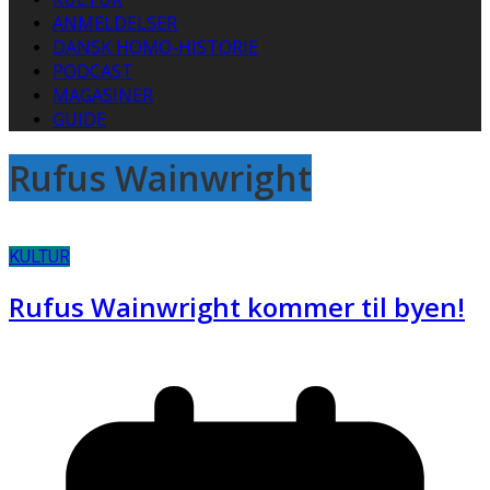
ANMELDELSER
DANSK HOMO-HISTORIE
PODCAST
MAGASINER
GUIDE
Rufus Wainwright
KULTUR
Rufus Wainwright kommer til byen!