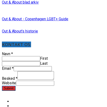
Out & About blad arkiv
Out & About - Copenhagen LGBT+ Guide
Out & About's historie
KONTAKT OS:
Navn
*
First
Last
Email
*
Besked
*
Website
Submit