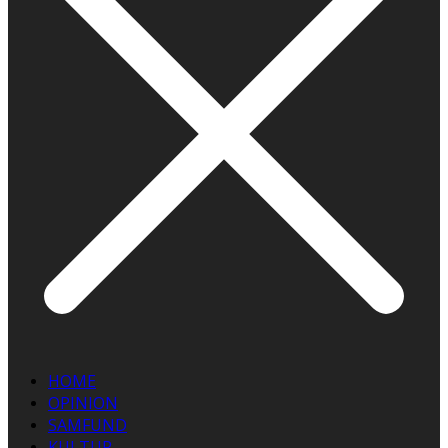
HOME
OPINION
SAMFUND
KULTUR