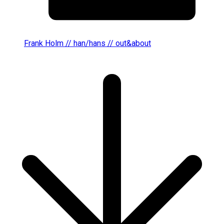
Frank Holm // han/hans // out&about