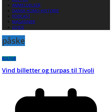
ANMELDELSER
DANSK HOMO-HISTORIE
PODCAST
MAGASINER
GUIDE
påske
KULTUR
Vind billetter og turpas til Tivoli