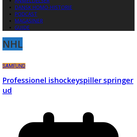
ANMELDELSER
DANSK HOMO-HISTORIE
PODCAST
MAGASINER
GUIDE
NHL
SAMFUND
Professionel ishockeyspiller springer
ud