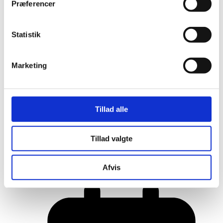
Præferencer
Statistik
Marketing
Tillad alle
Her er alle vinderne fra årets Danish
Tillad valgte
Rainbow Awards
Afvis