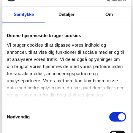
annonce
Samtykke
Detaljer
Om
annonce
Like us
Denne hjemmeside bruger cookies
Vi bruger cookies til at tilpasse vores indhold og
annoncer, til at vise dig funktioner til sociale medier og til
RAINBOW BUSINESS DENMARK
at analysere vores trafik. Vi deler også oplysninger om
din brug af vores hjemmeside med vores partnere inden
for sociale medier, annonceringspartnere og
analysepartnere. Vores partnere kan kombinere disse
data med andre oplysninger, du har givet dem, eller som
de har indsamlet fra din brug af deres tjenester.
Samtykkevalg
Nødvendig