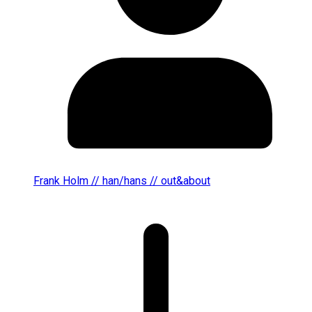
Frank Holm // han/hans // out&about