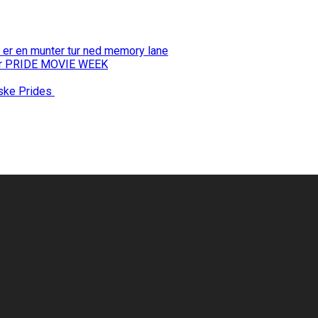
 er en munter tur ned memory lane
 for PRIDE MOVIE WEEK
nske Prides