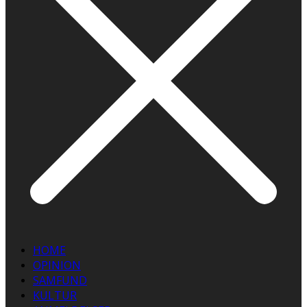
HOME
OPINION
SAMFUND
KULTUR