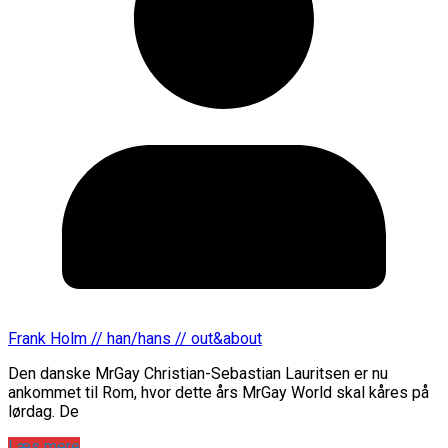
Frank Holm // han/hans // out&about
Den danske MrGay Christian-Sebastian Lauritsen er nu
ankommet til Rom, hvor dette års MrGay World skal kåres på
lørdag. De
Læs mere