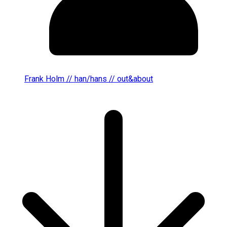
Frank Holm // han/hans // out&about