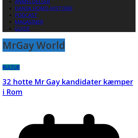
ANMELDELSER
DANSK HOMO-HISTORIE
PODCAST
MAGASINER
GUIDE
MrGay World
KULTUR
32 hotte Mr Gay kandidater kæmper
i Rom