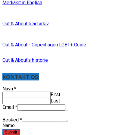
Mediakit in English
Out & About blad arkiv
Out & About - Copenhagen LGBT+ Guide
Out & About's historie
KONTAKT OS:
Navn
*
First
Last
Email
*
Besked
*
Name
Submit