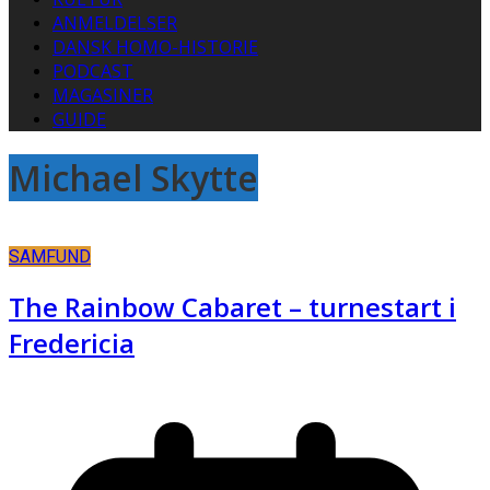
ANMELDELSER
DANSK HOMO-HISTORIE
PODCAST
MAGASINER
GUIDE
Michael Skytte
SAMFUND
The Rainbow Cabaret – turnestart i
Fredericia