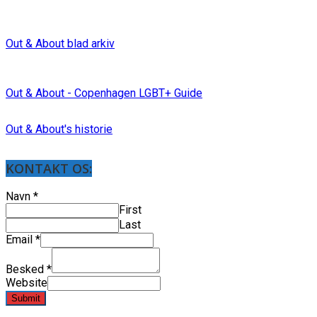
Out & About blad arkiv
Out & About - Copenhagen LGBT+ Guide
Out & About's historie
KONTAKT OS:
Navn
*
First
Last
Email
*
Besked
*
Website
Submit