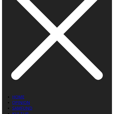
HOME
OPINION
SAMFUND
KULTUR