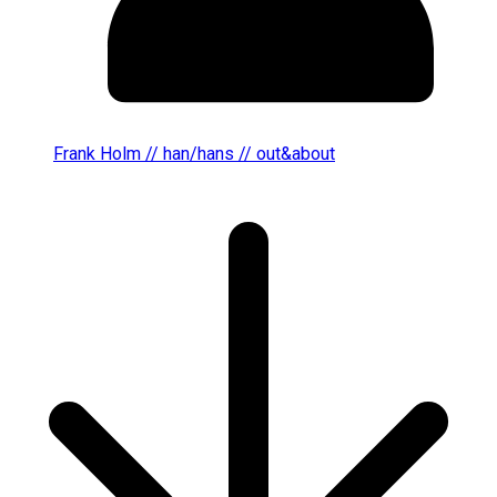
Frank Holm // han/hans // out&about