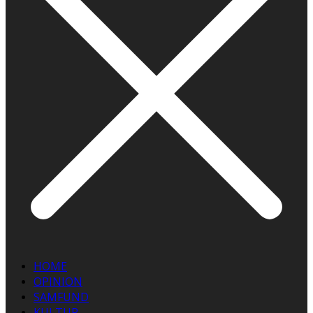
HOME
OPINION
SAMFUND
KULTUR