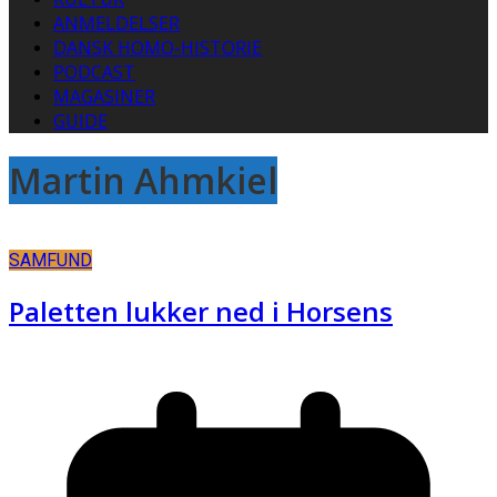
ANMELDELSER
DANSK HOMO-HISTORIE
PODCAST
MAGASINER
GUIDE
Martin Ahmkiel
SAMFUND
Paletten lukker ned i Horsens