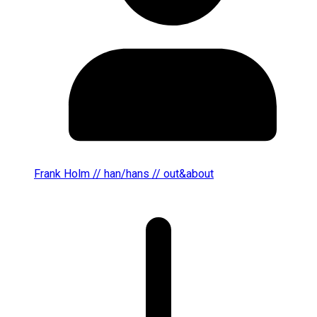
Frank Holm // han/hans // out&about