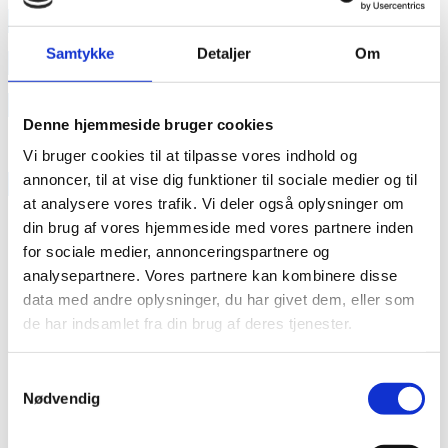
annonce
Samtykke
Detaljer
Om
annonce
Like us
Denne hjemmeside bruger cookies
Vi bruger cookies til at tilpasse vores indhold og
annoncer, til at vise dig funktioner til sociale medier og til
RAINBOW BUSINESS DENMARK
at analysere vores trafik. Vi deler også oplysninger om
din brug af vores hjemmeside med vores partnere inden
for sociale medier, annonceringspartnere og
analysepartnere. Vores partnere kan kombinere disse
data med andre oplysninger, du har givet dem, eller som
de har indsamlet fra din brug af deres tjenester.
Samtykkevalg
Nødvendig