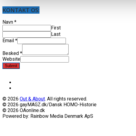
KONTAKT OS:
Navn
*
First
Last
Email
*
Besked
*
Website
Submit
© 2026
Out & About
. All rights reserved.
© 2026 gayMAGZ.dk/Dansk HOMO-Historie
© 2026 OAonline.dk
Powered by: Rainbow Media Denmark ApS