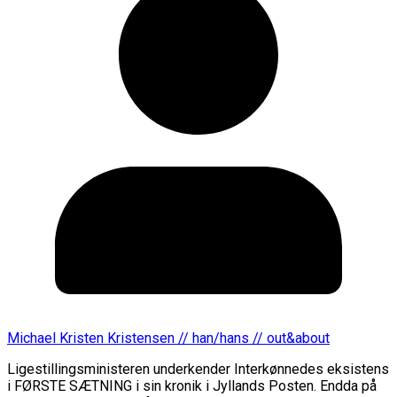
Michael Kristen Kristensen // han/hans // out&about
Ligestillingsministeren underkender Interkønnedes eksistens
i FØRSTE SÆTNING i sin kronik i Jyllands Posten. Endda på