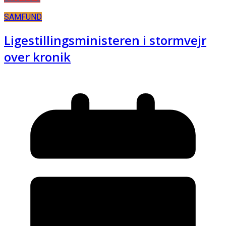
SAMFUND
Ligestillingsministeren i stormvejr
over kronik