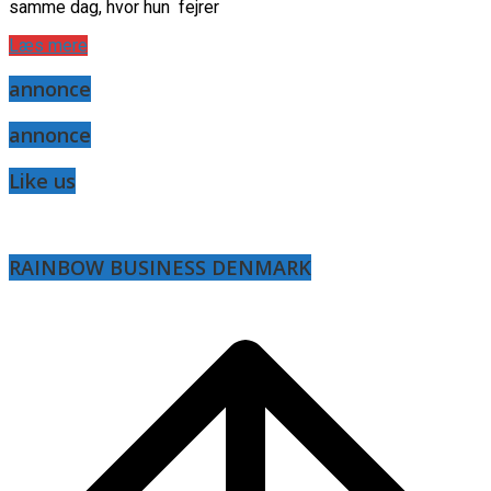
samme dag, hvor hun fejrer
Læs mere
annonce
annonce
Like us
RAINBOW BUSINESS DENMARK