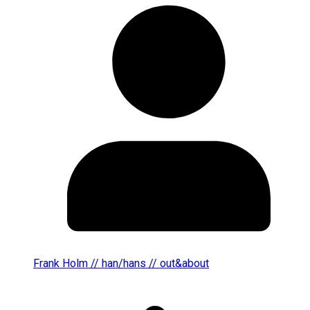
Frank Holm // han/hans // out&about