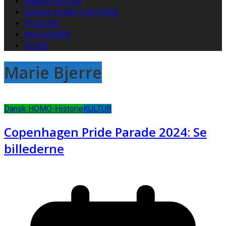
ANMELDELSER
DANSK HOMO-HISTORIE
PODCAST
MAGASINER
GUIDE
Marie Bjerre
Dansk HOMO-Historie
KULTUR
Copenhagen Pride Parade 2024: Se
billederne