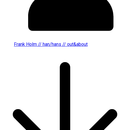
Frank Holm // han/hans // out&about