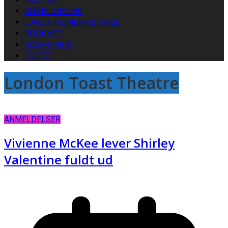
ANMELDELSER
DANSK HOMO-HISTORIE
PODCAST
MAGASINER
GUIDE
London Toast Theatre
ANMELDELSER
Vivienne McKee lever Shirley
Valentine fuldt ud