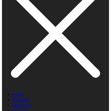
HOME
OPINION
SAMFUND
KULTUR