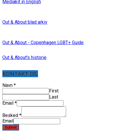
Mediakit in English
Out & About blad arkiv
Out & About - Copenhagen LGBT+ Guide
Out & About's historie
KONTAKT OS:
Navn
*
First
Last
Email
*
Besked
*
Email
Submit