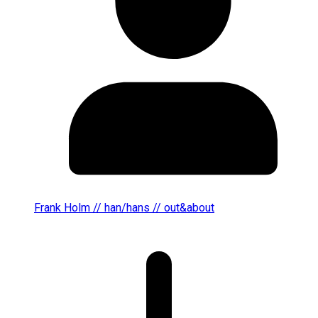
Frank Holm // han/hans // out&about