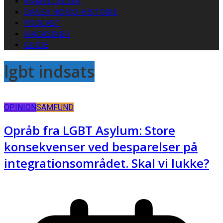
ANMELDELSER
DANSK HOMO-HISTORIE
PODCAST
MAGASINER
GUIDE
lgbt indsats
OPINION
SAMFUND
Opråb fra LGBT Asylum: Store
konsekvenser ved besparelser på
integrationsområdet. Skal vi lukke?