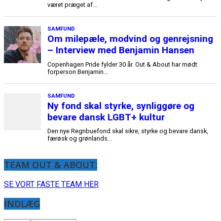
været præget af...
SAMFUND
Om milepæle, modvind og genrejsning
– Interview med Benjamin Hansen
Copenhagen Pride fylder 30 år. Out & About har mødt
forperson Benjamin...
SAMFUND
Ny fond skal styrke, synliggøre og
bevare dansk LGBT+ kultur
Den nye Regnbuefond skal sikre, styrke og bevare dansk,
færøsk og grønlands...
TEAM OUT & ABOUT:
SE VORT FASTE TEAM HER
INDLÆG