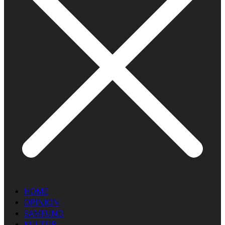
HOME
OPINION
SAMFUND
KULTUR