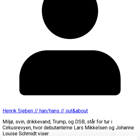
Henrik Sieben // han/hans // out&about
Miljø, svin, drikkevand, Trump, og DSB, står for tur i
Cirkusrevyen, hvor debutanterne Lars Mikkelsen og Johanne
Louise Schmidt viser