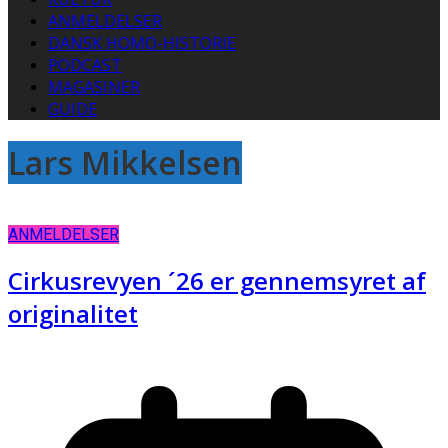
ANMELDELSER
DANSK HOMO-HISTORIE
PODCAST
MAGASINER
GUIDE
Lars Mikkelsen
ANMELDELSER
Cirkusrevyen ´26 er gennemsyret af
originalitet