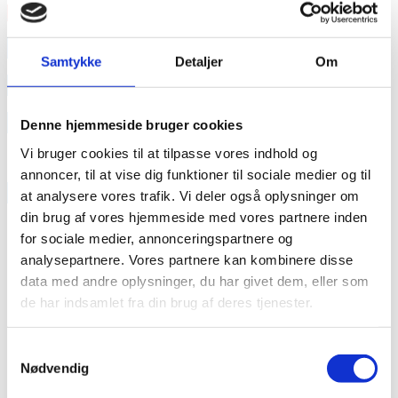
Læs mere
annonce
Samtykke
Detaljer
Om
annonce
Like us
Denne hjemmeside bruger cookies
Vi bruger cookies til at tilpasse vores indhold og
annoncer, til at vise dig funktioner til sociale medier og til
RAINBOW BUSINESS DENMARK
at analysere vores trafik. Vi deler også oplysninger om
din brug af vores hjemmeside med vores partnere inden
for sociale medier, annonceringspartnere og
analysepartnere. Vores partnere kan kombinere disse
data med andre oplysninger, du har givet dem, eller som
de har indsamlet fra din brug af deres tjenester.
Samtykkevalg
Nødvendig