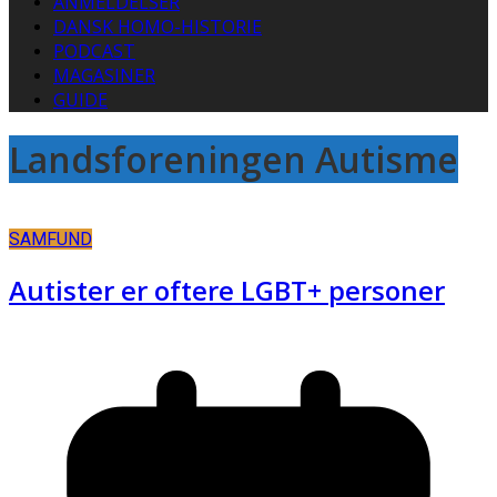
ANMELDELSER
DANSK HOMO-HISTORIE
PODCAST
MAGASINER
GUIDE
Landsforeningen Autisme
SAMFUND
Autister er oftere LGBT+ personer