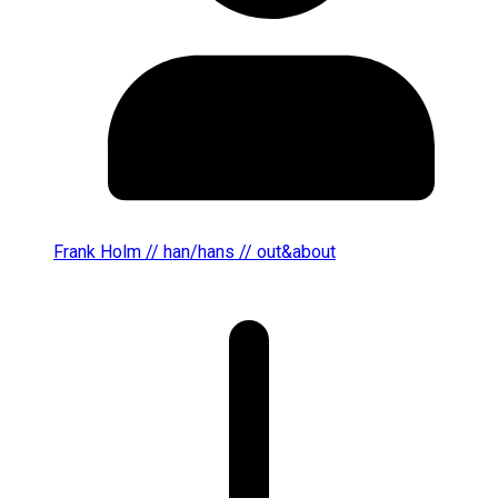
Frank Holm // han/hans // out&about