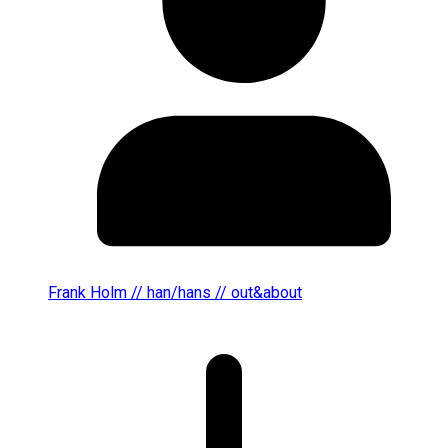
Frank Holm // han/hans // out&about