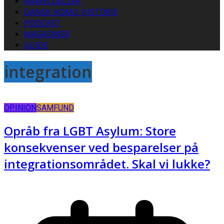
ANMELDELSER
DANSK HOMO-HISTORIE
PODCAST
MAGASINER
GUIDE
integration
OPINION
SAMFUND
Opråb fra LGBT Asylum: Store
konsekvenser ved besparelser på
integrationsområdet. Skal vi lukke?