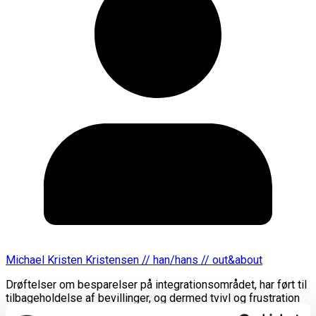
Michael Kristen Kristensen // han/hans // out&about
Drøftelser om besparelser på integrationsområdet, har ført til
tilbageholdelse af bevillinger, og dermed tvivl og frustration
ved en lang række