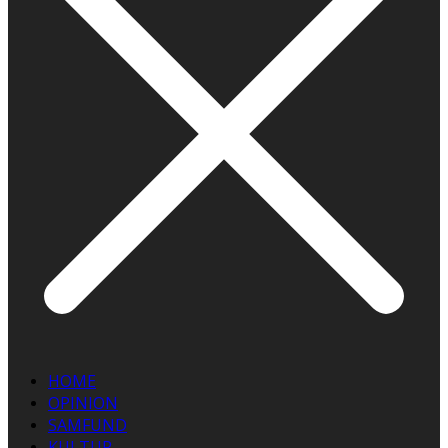
HOME
OPINION
SAMFUND
KULTUR