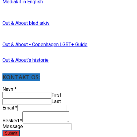
Mediakit in English
Out & About blad arkiv
Out & About - Copenhagen LGBT+ Guide
Out & About's historie
KONTAKT OS:
Navn
*
First
Last
Email
*
Besked
*
Message
Submit