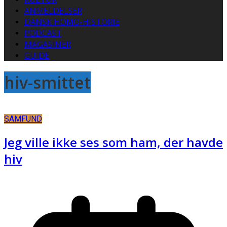
ANMELDELSER
DANSK HOMO-HISTORIE
PODCAST
MAGASINER
GUIDE
hiv-smittet
SAMFUND
Jeg ville ikke ses som ham, der havde
hiv