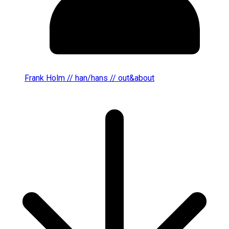
Frank Holm // han/hans // out&about