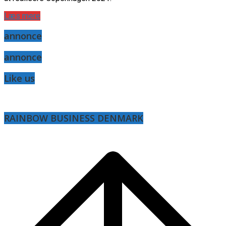
Læs mere
annonce
annonce
Like us
RAINBOW BUSINESS DENMARK