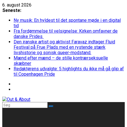
Skip
6. august 2026
to
Seneste:
content
Ny musik: En hyldest til det spontane møde i en digital
tid
Fra fordømmelse til velsignelse: Kirken omfavner de
danske Prides
Den iranske artist og aktivist Faravaz indtager Fluid
Festival på Frue Plads med en rystende stærk
livshistorie og sonisk queer-modstand.
Mænd efter mænd – de stille kontrærseksuelle
skæbner
Redaktørens udvalgte: 5 highlights du ikke må gå glip af
til Copenhagen Pride