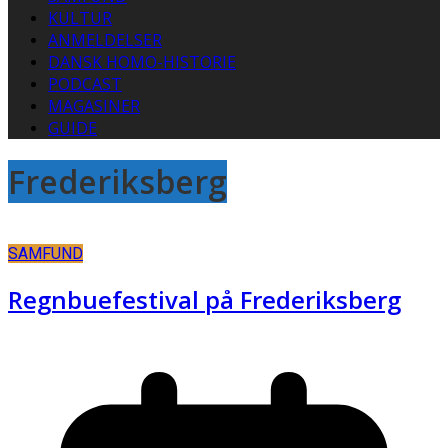
KULTUR
ANMELDELSER
DANSK HOMO-HISTORIE
PODCAST
MAGASINER
GUIDE
Frederiksberg
SAMFUND
Regnbuefestival på Frederiksberg