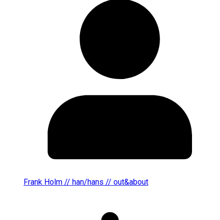
Frank Holm // han/hans // out&about