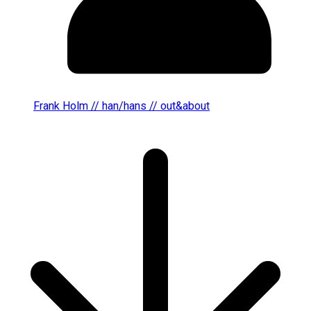
Frank Holm // han/hans // out&about