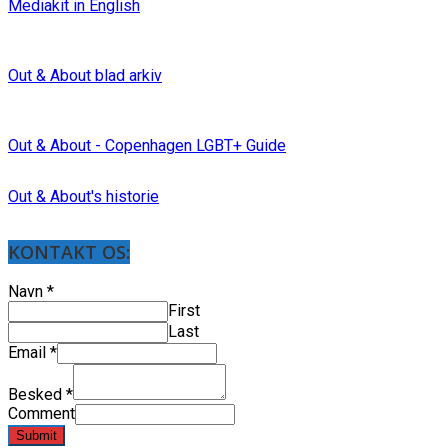
Mediakit in English
Out & About blad arkiv
Out & About - Copenhagen LGBT+ Guide
Out & About's historie
KONTAKT OS:
Navn
*
First
Last
Email
*
Besked
*
Comment
Submit