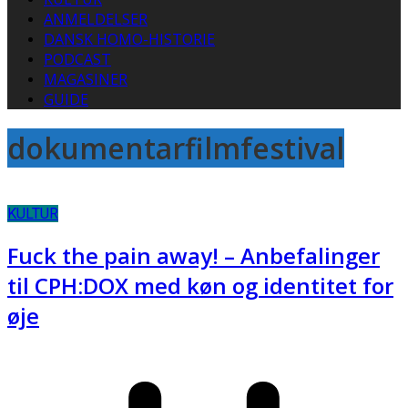
ANMELDELSER
DANSK HOMO-HISTORIE
PODCAST
MAGASINER
GUIDE
dokumentarfilmfestival
KULTUR
Fuck the pain away! – Anbefalinger
til CPH:DOX med køn og identitet for
øje