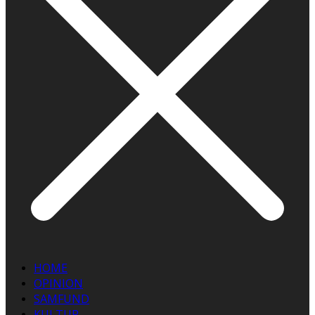
HOME
OPINION
SAMFUND
KULTUR