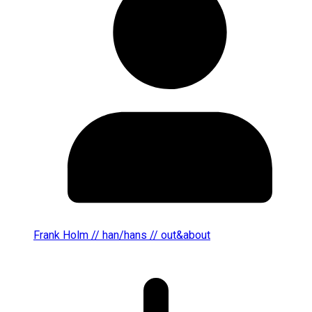
Frank Holm // han/hans // out&about