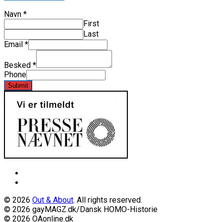
Navn
*
First
Last
Email
*
Besked
*
Phone
Submit
© 2026
Out & About
. All rights reserved.
© 2026 gayMAGZ.dk/Dansk HOMO-Historie
© 2026 OAonline.dk