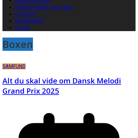
ANMELDELSER
DANSK HOMO-HISTORIE
PODCAST
MAGASINER
GUIDE
Boxen
SAMFUND
Alt du skal vide om Dansk Melodi
Grand Prix 2025