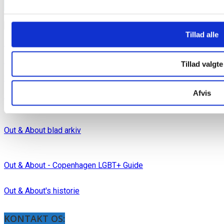
INDLÆG
INDLÆG
Tillad alle
Medieinfo banner
Medieinfo magasin
Tillad valgte
Samlede Medieinfo
Afvis
Mediakit in English
Out & About blad arkiv
Out & About - Copenhagen LGBT+ Guide
Out & About's historie
KONTAKT OS: