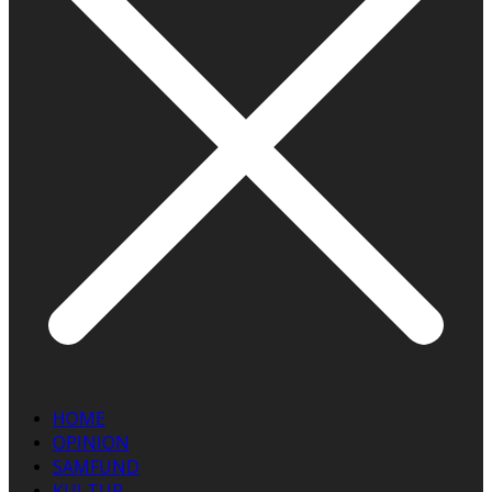
HOME
OPINION
SAMFUND
KULTUR