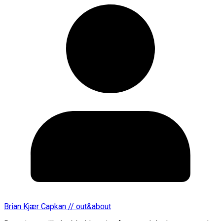
Brian Kjær Capkan // out&about