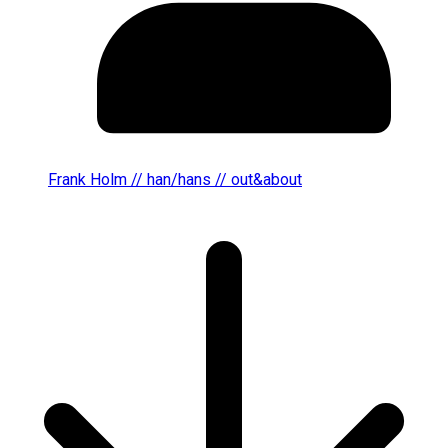
Frank Holm // han/hans // out&about