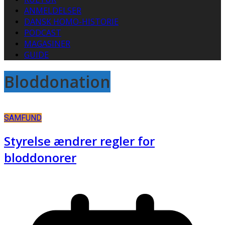
ANMELDELSER
DANSK HOMO-HISTORIE
PODCAST
MAGASINER
GUIDE
Bloddonation
SAMFUND
Styrelse ændrer regler for
bloddonorer