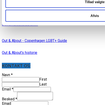
Tillad valgte
Mediakit in English
Afvis
Out & About blad arkiv
Out & About - Copenhagen LGBT+ Guide
Out & About's historie
KONTAKT OS:
Navn
*
First
Last
Email
*
Besked
*
Email