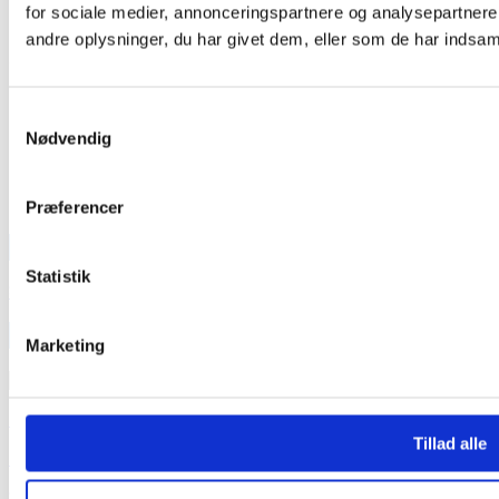
for sociale medier, annonceringspartnere og analysepartner
andre oplysninger, du har givet dem, eller som de har indsamle
Samtykkevalg
Nødvendig
Præferencer
TEAM OUT & ABOUT:
Statistik
SE VORT FASTE TEAM HER
INDLÆG
Marketing
INDLÆG
Medieinfo banner
Tillad alle
Medieinfo magasin
Samlede Medieinfo