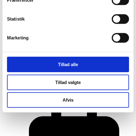
Præferencer
Statistik
Marketing
Tillad alle
Her er alle vinderne fra årets Danish
Tillad valgte
Rainbow Awards
Afvis