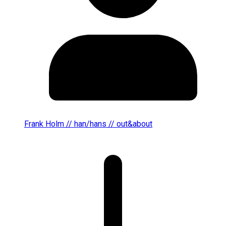
Frank Holm // han/hans // out&about