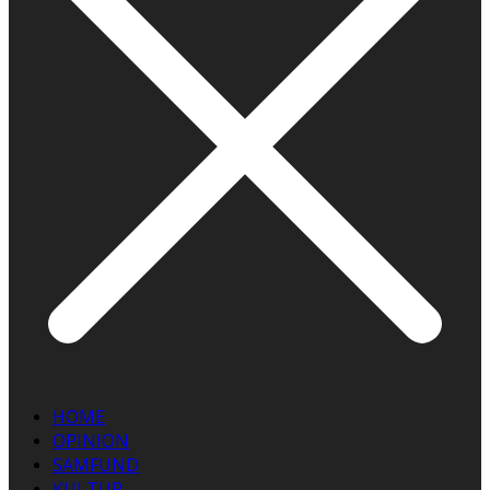
HOME
OPINION
SAMFUND
KULTUR