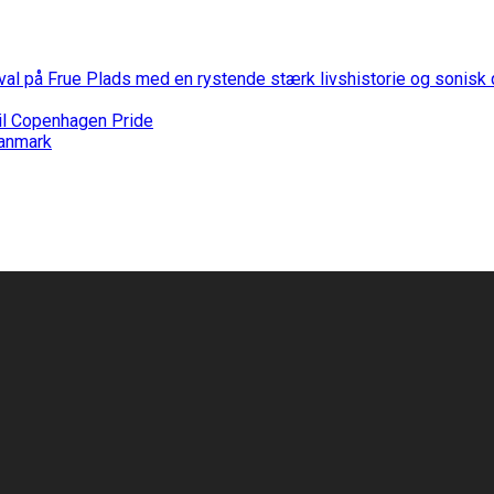
stival på Frue Plads med en rystende stærk livshistorie og sonis
til Copenhagen Pride
Danmark