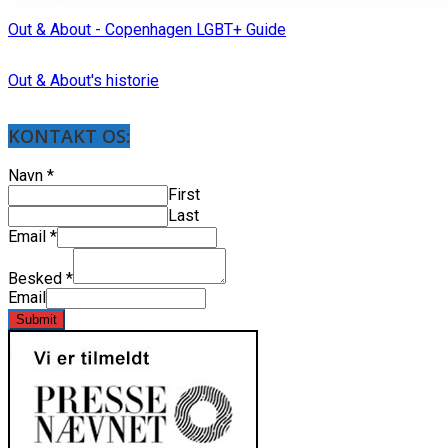
Out & About - Copenhagen LGBT+ Guide
Out & About's historie
KONTAKT OS:
Navn
*
First
Last
Email
*
Besked
*
Email
Submit