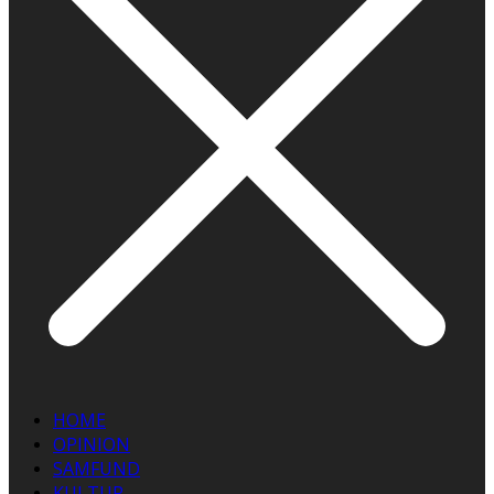
HOME
OPINION
SAMFUND
KULTUR