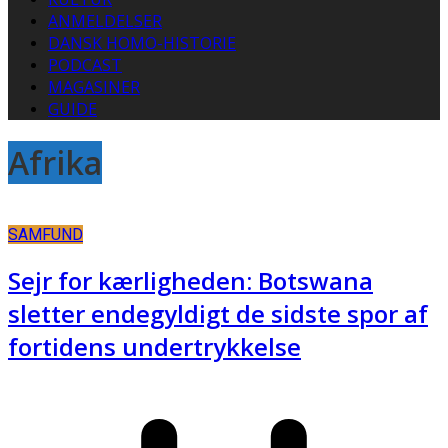
ANMELDELSER
DANSK HOMO-HISTORIE
PODCAST
MAGASINER
GUIDE
Afrika
SAMFUND
Sejr for kærligheden: Botswana
sletter endegyldigt de sidste spor af
fortidens undertrykkelse