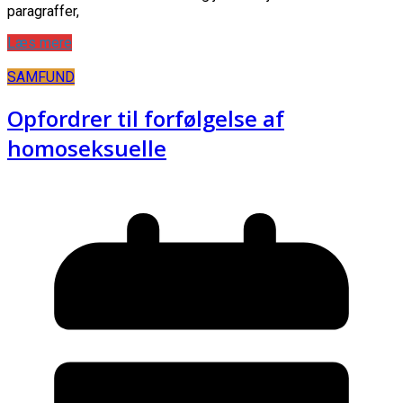
paragraffer,
Læs mere
SAMFUND
Opfordrer til forfølgelse af
homoseksuelle