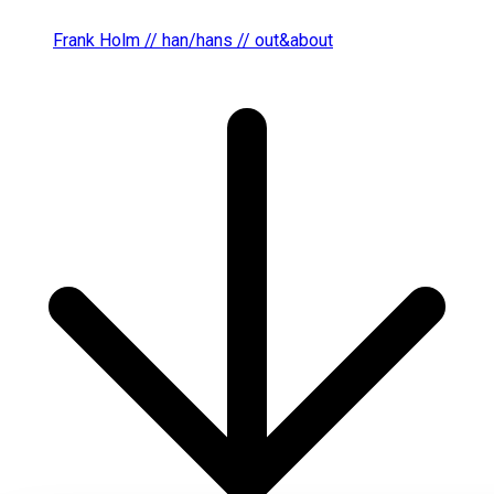
Frank Holm // han/hans // out&about