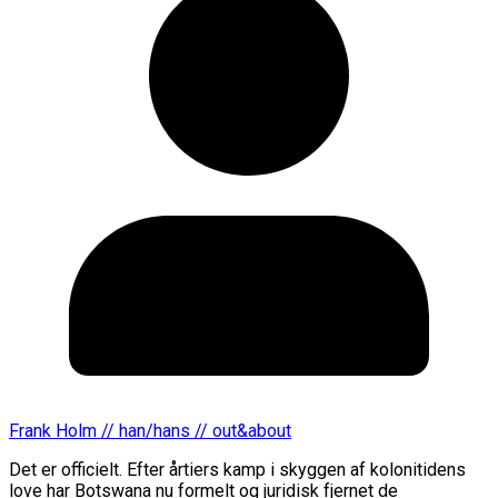
Frank Holm // han/hans // out&about
​Det er officielt. Efter årtiers kamp i skyggen af kolonitidens
love har Botswana nu formelt og juridisk fjernet de