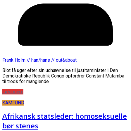
Frank Holm // han/hans // out&about
Blot få uger efter sin udnævnelse til justitsminister i Den
Demokratiske Republik Congo opfordrer Constant Mutamba
til trods for manglende
Læs mere
SAMFUND
Afrikansk statsleder: homoseksuelle
bør stenes