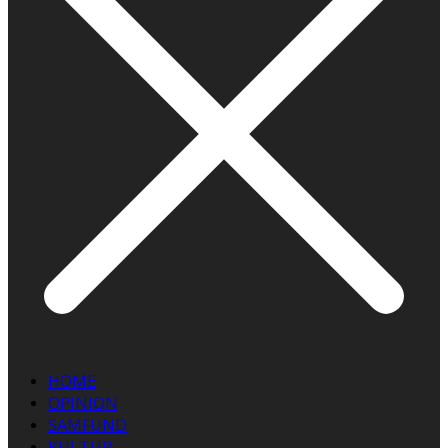
HOME
OPINION
SAMFUND
KULTUR