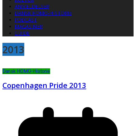
ANMELDELSER
DANSK HOMO-HISTORIE
PODCAST
MAGASINER
GUIDE
2013
Dansk HOMO-Historie
Copenhagen Pride 2013