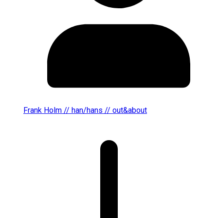
Frank Holm // han/hans // out&about