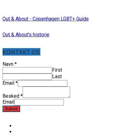
Out & About - Copenhagen LGBT+ Guide
Out & About's historie
KONTAKT OS:
Navn
*
First
Last
Email
*
Besked
*
Email
Submit