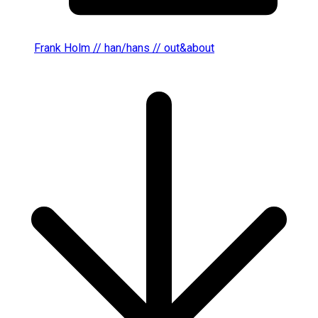
Frank Holm // han/hans // out&about