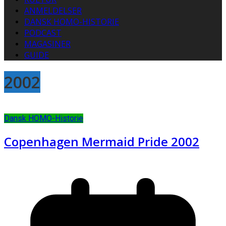
ANMELDELSER
DANSK HOMO-HISTORIE
PODCAST
MAGASINER
GUIDE
2002
Dansk HOMO-Historie
Copenhagen Mermaid Pride 2002