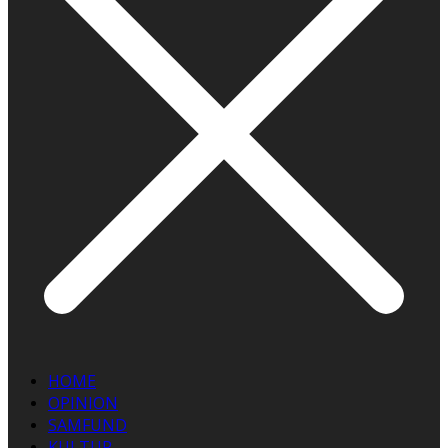
HOME
OPINION
SAMFUND
KULTUR